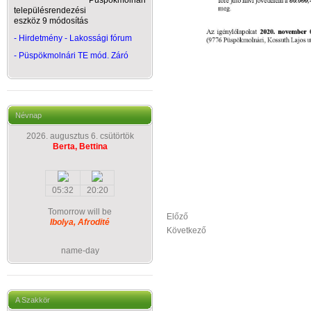
Püspökmolnári
településrendezési
eszköz 9 módosítás
- Hirdetmény - Lakossági fórum
-
Püspökmolnári TE mód. Záró
Névnap
2026. augusztus 6. csütörtök
Berta, Bettina
05:32
20:20
Tomorrow will be
Előző
Ibolya, Afrodité
Következő
name-day
A Szakkör