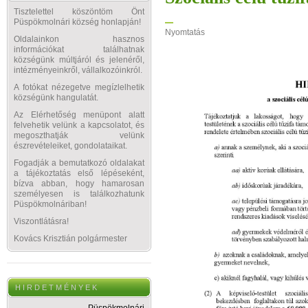
Tisztelettel köszöntöm Önt
Püspökmolnári község honlapján!
Nyomtatás
Oldalainkon hasznos
információkat találhatnak
községünk múltjáról és jelenéről,
intézményeinkről, vállalkozóinkról.
A fotókat nézegetve megízlelhetik
községünk hangulatát.
Az Elérhetőség menüpont alatt
felvehetik velünk a kapcsolatot, és
megoszthatják velünk
észrevételeiket, gondolataikat.
Fogadják a bemutatkozó oldalakat
a tájékoztatás első lépéseként,
bízva abban, hogy hamarosan
személyesen is találkozhatunk
Püspökmolnáriban!
Viszontlátásra!
Kovács Krisztián polgármester
H I R D E T M É N Y E K