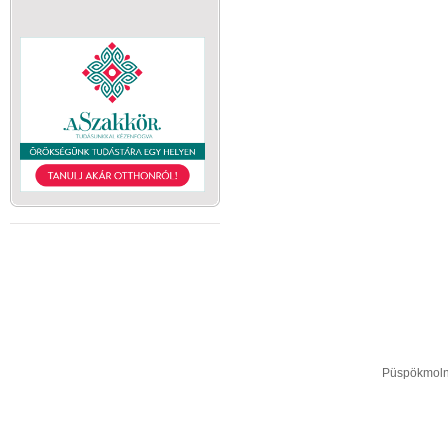
Püspökmolná