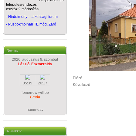
Püspökmolnári
településrendezési
eszköz 9 módosítás
- Hirdetmény - Lakossági fórum
-
Püspökmolnári TE mód. Záró
Névnap
2026. augusztus 8. szombat
László, Eszmeralda
Előző
05:35
20:17
Következő
Tomorrow will be
Emőd
name-day
A Szakkör