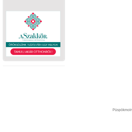
Püspökmolná