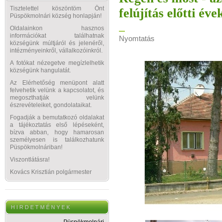
Tisztelettel köszöntöm Önt
felújítás előtti é
Püspökmolnári község honlapján!
Oldalainkon hasznos
információkat találhatnak
Nyomtatás
községünk múltjáról és jelenéről,
intézményeinkről, vállalkozóinkról.
A fotókat nézegetve megízlelhetik
községünk hangulatát.
Az Elérhetőség menüpont alatt
felvehetik velünk a kapcsolatot, és
megoszthatják velünk
észrevételeiket, gondolataikat.
Fogadják a bemutatkozó oldalakat
a tájékoztatás első lépéseként,
bízva abban, hogy hamarosan
személyesen is találkozhatunk
Püspökmolnáriban!
Viszontlátásra!
Kovács Krisztián polgármester
H I R D E T M É N Y E K