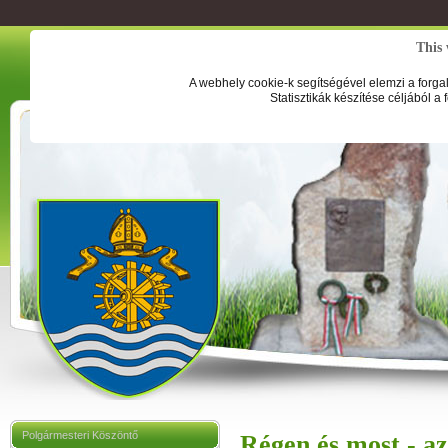
This 
A webhely cookie-k segítségével elemzi a forga
Statisztikák készítése céljából a
Polgármesteri Köszöntő
Régen és most - a