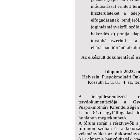
módosítással érintett te
hrszterületeket
a települ
elfogadásának rendjéről
jogintézményekről szóló
bekezdés c) pontja alapjá
továbbá a
szerinti – a 
eljárásban történő alkal
Az elkészült dokumentáció ism
Időpont: 2023. m
Helyszín: Püspökmolnári Önk
Kossuth L. u. 81. 4. sz. te
A településrendezési e
tervdokumentációja a Gy
Püspökmolnári Kirendeltségén
L. u. 81.) ügyfélfogadási 
honlapon megtekinthető.
A fórum során a résztvevők a 
fórumon szóban és a lakossá
véleményüket az önkormányza
81.) címezve benyújthatják, v