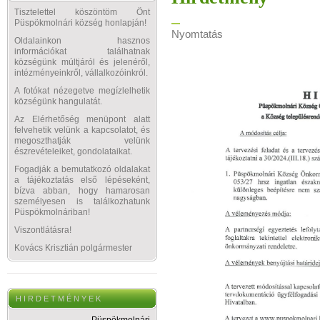
Tisztelettel köszöntöm Önt
Püspökmolnári község honlapján!
Nyomtatás
Oldalainkon hasznos
információkat találhatnak
községünk múltjáról és jelenéről,
intézményeinkről, vállalkozóinkról.
A fotókat nézegetve megízlelhetik
községünk hangulatát.
Az Elérhetőség menüpont alatt
felvehetik velünk a kapcsolatot, és
megoszthatják velünk
észrevételeiket, gondolataikat.
Fogadják a bemutatkozó oldalakat
a tájékoztatás első lépéseként,
bízva abban, hogy hamarosan
személyesen is találkozhatunk
Püspökmolnáriban!
Viszontlátásra!
Kovács Krisztián polgármester
H I R D E T M É N Y E K