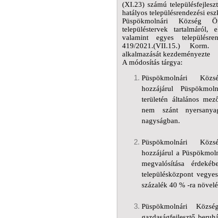
(XI.23) számú településfejlesz
hatályos településrendezési es
Püspökmolnári Község Önk
településtervek tartalmáról, 
valamint egyes településre
419/2021.(VII.15.) Korm. r
alkalmazását kezdeményezte
A módosítás tárgya:
Püspökmolnári Közsé
hozzájárul
Püspökmoln
területén általános mez
nem szánt nyersanyag
nagyságban.
Püspökmolnári Közsé
hozzájárul a
Püspökmoln
megvalósítása érdeké
településközpont vegyes 
százalék 40 % -ra növelé
Püspökmolnári Község
gazdaságfejlesztő beruh