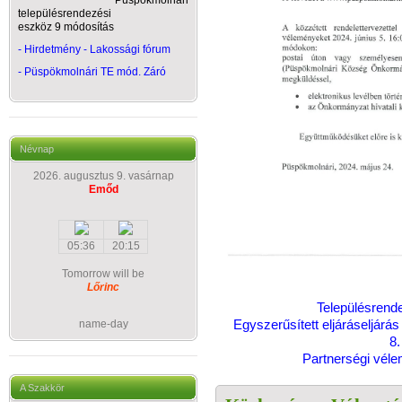
Püspökmolnári
településrendezési
eszköz 9 módosítás
- Hirdetmény - Lakossági fórum
-
Püspökmolnári TE mód. Záró
Névnap
2026. augusztus 9. vasárnap
Emőd
05:36
20:15
Tomorrow will be
Lőrinc
Településrend
Egyszerűsített eljáráseljárás
name-day
8.
Partnerségi vél
A Szakkör