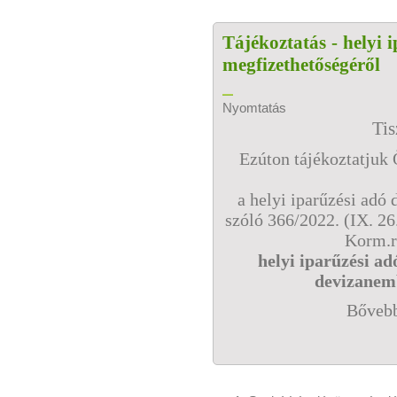
Tájékoztatás - helyi 
megfizethetőségéről
Nyomtatás
Tis
Ezúton tájékoztatjuk
a helyi iparűzési adó
szóló 366/2022. (IX. 26
Korm.re
helyi iparűzési ad
devizanemb
Bővebb