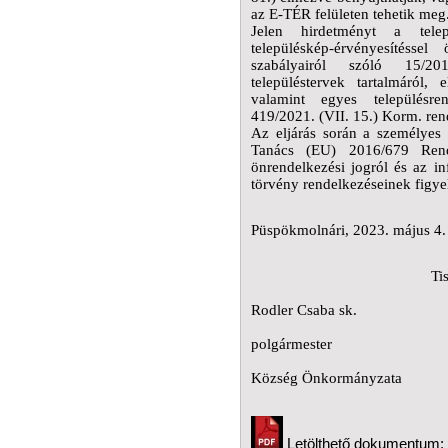
az E-TÉR felületen tehetik meg
Jelen hirdetményt a települ
településkép-érvényesítéssel
szabályairól szóló 15/20
településtervek tartalmáról, 
valamint egyes településre
419/2021. (VII. 15.) Korm. ren
Az eljárás során a személyes
Tanács (EU) 2016/679 Rend
önrendelkezési jogról és az i
törvény rendelkezéseinek figye
Püspökmolnári, 2023. május 4.
Tis
Rodler Csaba sk.
polgármester
Püspö
Község Önkormányzata
Letölthető dokumentum: