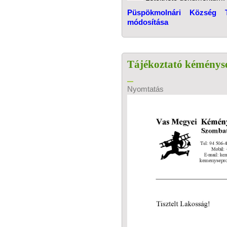
Püspökmolnári Község Te
módosítása
Tájékoztató kéményse
Nyomtatás