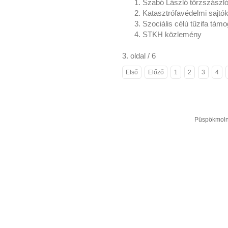
Szabó László törzszászló
Katasztrófavédelmi sajt
Szociális célú tűzifa tám
STKH közlemény
3. oldal / 6
Első
Előző
1
2
3
4
Püspökmolná