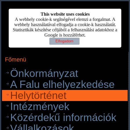
This website uses cookies
A webhely cookie-k segítségével elemzi a forgalmat. A
webhely használatával elfogadja a cookie-k használatát.
Statisztikák készítése céljából a felhasználási adatokhoz a
Google is hozzáférhet.
Elfogadom
Főmenü
Önkormányzat
A Falu elhelyezkedése
Helytörténet
Intézmények
Közérdekű információk
Vállalkozások