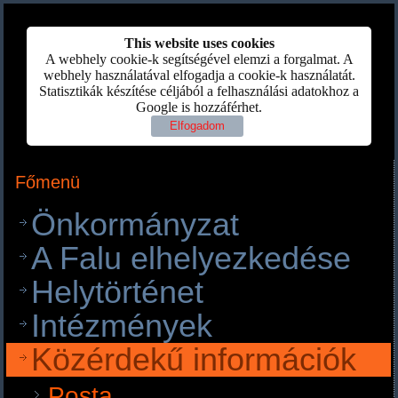
This website uses cookies
A webhely cookie-k segítségével elemzi a forgalmat. A
webhely használatával elfogadja a cookie-k használatát.
Statisztikák készítése céljából a felhasználási adatokhoz a
Google is hozzáférhet.
Elfogadom
Főmenü
Önkormányzat
A Falu elhelyezkedése
Helytörténet
Intézmények
Közérdekű információk
Posta