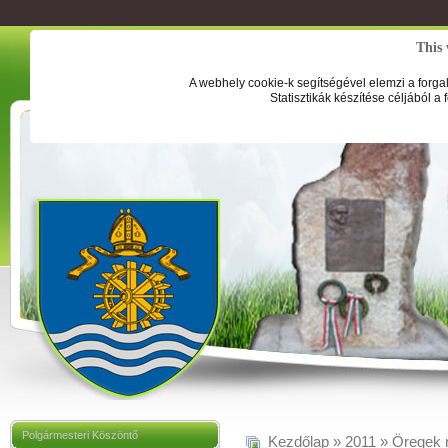
This 
A webhely cookie-k segítségével elemzi a forga
Statisztikák készítése céljából a
Polgármesteri Köszöntő
Kezdőlap
»
2011
»
Öregek 