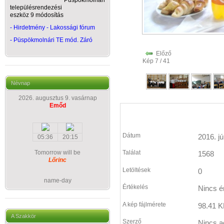
Püspökmolnári
településrendezési
eszköz 9 módosítás
- Hirdetmény - Lakossági fórum
-
Püspökmolnári TE mód. Záró
Előző
Kép 7 / 41
Névnap
2026. augusztus 9. vasárnap
Emőd
Dátum
2016. jú
05:36
20:15
Tomorrow will be
Találat
1568
Lőrinc
Letöltések
0
name-day
Értékelés
Nincs é
A kép fájlmérete
98.41 K
A Szakkör
Szerző
Nincs a