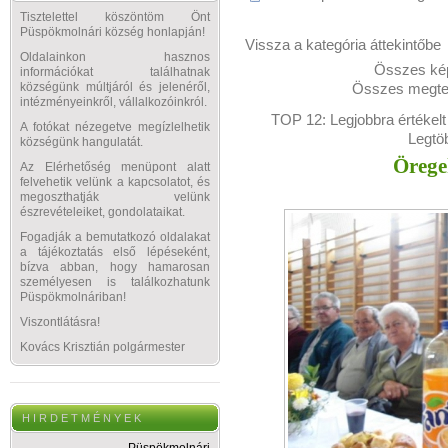
Tisztelettel köszöntöm Önt
Püspökmolnári község honlapján!
Vissza a kategória áttekintőbe
Oldalainkon hasznos
Összes kép
információkat találhatnak
Összes megtek
községünk múltjáról és jelenéről,
intézményeinkről, vállalkozóinkról.
TOP 12:
Legjobbra értékelt
A fotókat nézegetve megízlelhetik
Legtö
községünk hangulatát.
Örege
Az Elérhetőség menüpont alatt
felvehetik velünk a kapcsolatot, és
megoszthatják velünk
észrevételeiket, gondolataikat.
Fogadják a bemutatkozó oldalakat
a tájékoztatás első lépéseként,
bízva abban, hogy hamarosan
személyesen is találkozhatunk
Püspökmolnáriban!
Viszontlátásra!
Kovács Krisztián polgármester
H I R D E T M É N Y E K