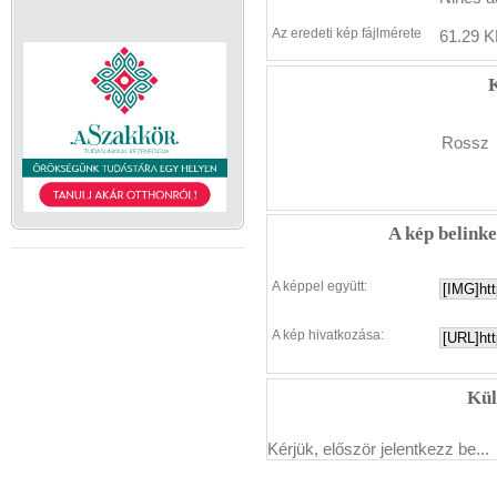
Az eredeti kép fájlmérete
61.29 K
K
Rossz
A kép belink
A képpel együtt:
A kép hivatkozása:
Kül
Kérjük, először jelentkezz be...