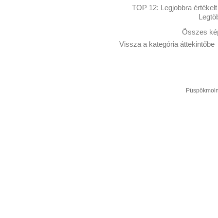
TOP 12:
Legjobbra értékelt
Legtö
Összes kép
Vissza a kategória áttekintőbe
Püspökmolná