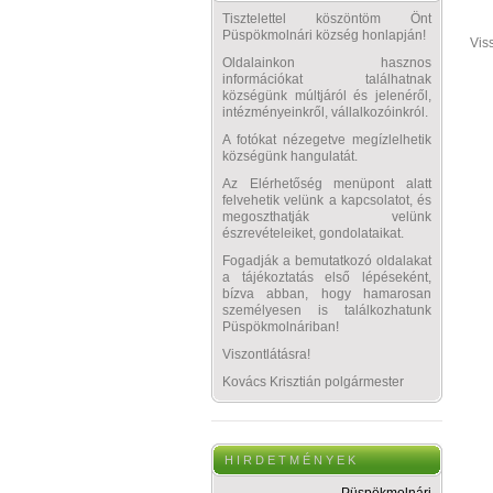
Tisztelettel köszöntöm Önt
Püspökmolnári község honlapján!
Vis
Oldalainkon hasznos
információkat találhatnak
községünk múltjáról és jelenéről,
intézményeinkről, vállalkozóinkról.
A fotókat nézegetve megízlelhetik
községünk hangulatát.
Az Elérhetőség menüpont alatt
felvehetik velünk a kapcsolatot, és
megoszthatják velünk
észrevételeiket, gondolataikat.
Fogadják a bemutatkozó oldalakat
a tájékoztatás első lépéseként,
bízva abban, hogy hamarosan
személyesen is találkozhatunk
Püspökmolnáriban!
Viszontlátásra!
Kovács Krisztián polgármester
H I R D E T M É N Y E K