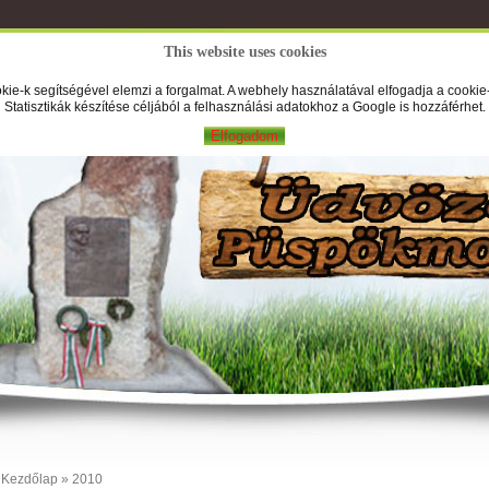
This website uses cookies
A Falufilm
Hírek
Képek
Új
kie-k segítségével elemzi a forgalmat. A webhely használatával elfogadja a cookie-
Statisztikák készítése céljából a felhasználási adatokhoz a Google is hozzáférhet.
Elfogadom
Kezdőlap
» 2010