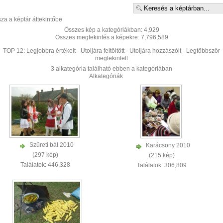
sza a képtár áttekintőbe
Összes kép a kategóriákban: 4,929
Összes megtekintés a képekre: 7,796,589
TOP 12:
Legjobbra értékelt
-
Utoljára feltöltött
-
Utoljára hozzászólt
-
Legtöbbször
megtekintett
3 alkategória található ebben a kategóriában
Alkategóriák
Szüreti bál 2010
Karácsony 2010
(297 kép)
(215 kép)
Találatok: 446,328
Találatok: 306,809