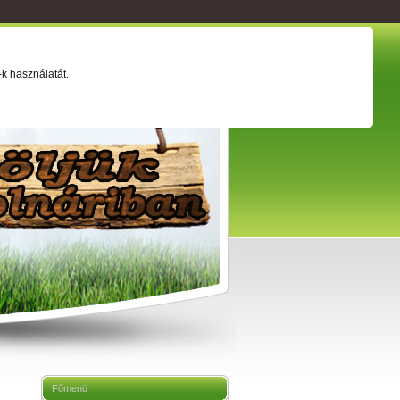
ság
Értéktár
Adatkezelési tájékoztató
k használatát.
Főmenü