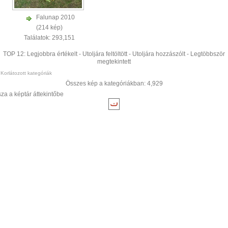
Falunap 2010
(214 kép)
Találatok: 293,151
TOP 12:
Legjobbra értékelt
-
Utoljára feltöltött
-
Utoljára hozzászólt
-
Legtöbbször
megtekintett
Korlátozott kategóriák
Összes kép a kategóriákban: 4,929
sza a képtár áttekintőbe