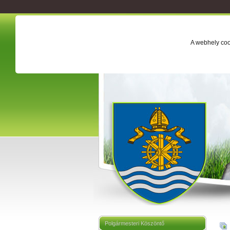
A webhely coo
Polgármesteri Köszöntő