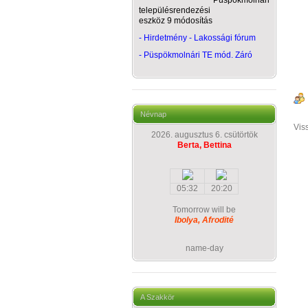
Püspökmolnári
településrendezési
eszköz 9 módosítás
- Hirdetmény - Lakossági fórum
-
Püspökmolnári TE mód. Záró
Névnap
Vis
2026. augusztus 6. csütörtök
Berta, Bettina
05:32
20:20
Tomorrow will be
Ibolya, Afrodité
name-day
A Szakkör