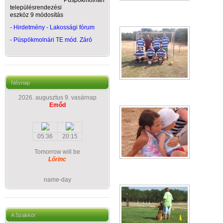
Püspökmolnári
településrendezési
eszköz 9 módosítás
- Hirdetmény - Lakossági fórum
-
Püspökmolnári TE mód. Záró
Névnap
2026. augusztus 9. vasárnap
Emőd
05:36
20:15
Tomorrow will be
Lőrinc
name-day
A Szakkör