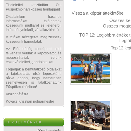
Tisztelettel köszöntöm Önt
Püspökmolnári község honlapján!
Vissza a képtár áttekintőbe
Oldalainkon hasznos
Összes kép
információkat találhatnak
Összes megtek
községünk múltjáról és jelenéről,
intézményeinkről, vállalkozóinkról.
TOP 12:
Legjobbra értékelt
A fotókat nézegetve megízlelhetik
Legtö
községünk hangulatát.
Top 12 leg
Az Elérhetőség menüpont alatt
felvehetik velünk a kapcsolatot, és
megoszthatják velünk
észrevételeiket, gondolataikat.
Fogadják a bemutatkozó oldalakat
a tájékoztatás első lépéseként,
bízva abban, hogy hamarosan
személyesen is találkozhatunk
Püspökmolnáriban!
Viszontlátásra!
Kovács Krisztián polgármester
H I R D E T M É N Y E K