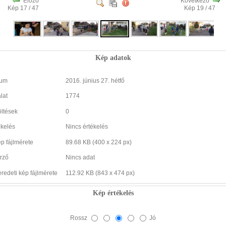
Előző
Következő
Kép 17 / 47
Kép 19 / 47
Kép adatok
tum
2016. június 27. hétfő
lat
1774
öltések
0
ékelés
Nincs értékelés
ép fájlmérete
89.68 KB (400 x 224 px)
rző
Nincs adat
eredeti kép fájlmérete
112.92 KB (843 x 474 px)
Kép értékelés
Rossz
Jó