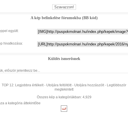
A kép belinkelése fórumokba (BB kód)
éppel együtt:
ép hivatkozása:
Küldés ismerősnek
ük, először jelentkezz be...
TOP 12:
Legjobbra értékelt
-
Utoljára feltöltött
-
Utoljára hozzászólt
-
Legtöbbször
megtekintett
Összes kép a kategóriákban: 4,929
sza a kategória áttekintőbe