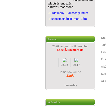
Püspökmolnári
településrendezési
eszköz 9 módosítás
- Hirdetmény - Lakossági fórum
-
Püspökmolnári TE mód. Záró
Dá
Névnap
Talá
2026. augusztus 8. szombat
László, Eszmeralda
Let
Ért
05:35
20:17
A k
Tomorrow will be
Sze
Emőd
Az 
name-day
A Szakkör