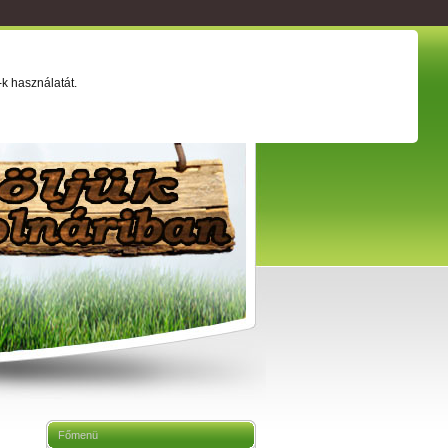
ság
Értéktár
Adatkezelési tájékoztató
k használatát.
Főmenü