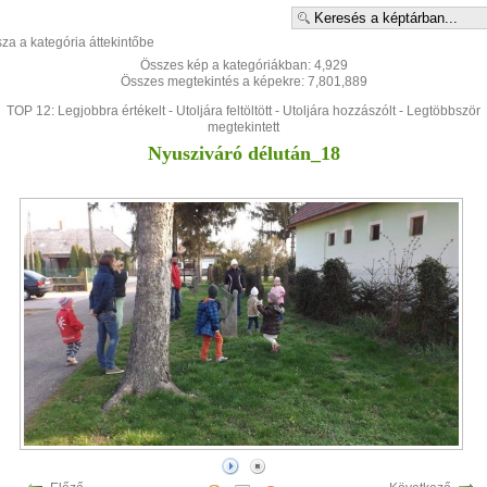
sza a kategória áttekintőbe
Összes kép a kategóriákban: 4,929
Összes megtekintés a képekre: 7,801,889
TOP 12:
Legjobbra értékelt
-
Utoljára feltöltött
-
Utoljára hozzászólt
-
Legtöbbször
megtekintett
Nyusziváró délután_18