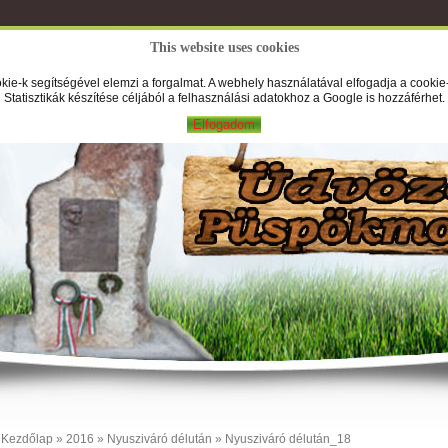
This website uses cookies
A Falufilm
Hírek
Képek
Új
kie-k segítségével elemzi a forgalmat. A webhely használatával elfogadja a cookie-
Statisztikák készítése céljából a felhasználási adatokhoz a Google is hozzáférhet.
Elfogadom
Kezdőlap
»
2016
»
Nyusziváró délután
» Nyusziváró délután_18