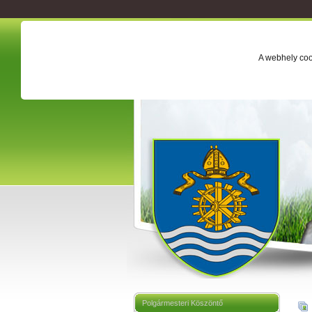
A webhely coo
Polgármesteri Köszöntő