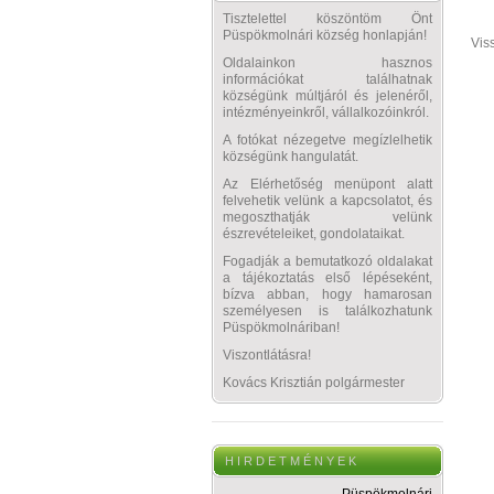
Tisztelettel köszöntöm Önt
Püspökmolnári község honlapján!
Vis
Oldalainkon hasznos
információkat találhatnak
községünk múltjáról és jelenéről,
intézményeinkről, vállalkozóinkról.
A fotókat nézegetve megízlelhetik
községünk hangulatát.
Az Elérhetőség menüpont alatt
felvehetik velünk a kapcsolatot, és
megoszthatják velünk
észrevételeiket, gondolataikat.
Fogadják a bemutatkozó oldalakat
a tájékoztatás első lépéseként,
bízva abban, hogy hamarosan
személyesen is találkozhatunk
Püspökmolnáriban!
Viszontlátásra!
Kovács Krisztián polgármester
H I R D E T M É N Y E K