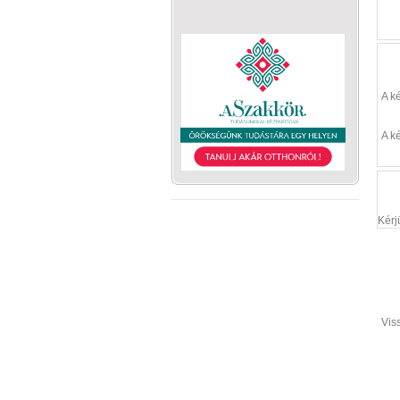
A k
A k
Kérj
Vis