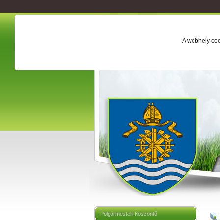
A webhely coo
Polgármesteri Köszöntő