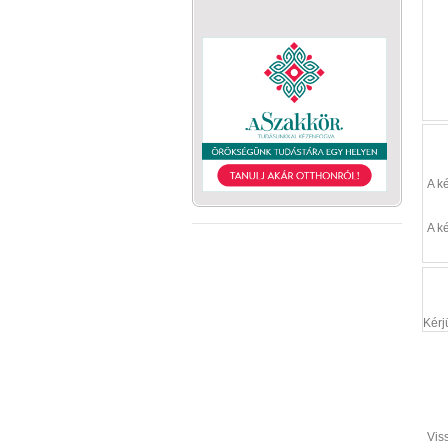
A k
A k
Kérj
Vis