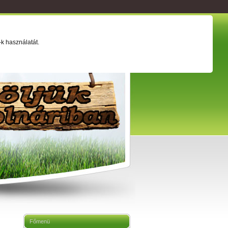
ság
Értéktár
Adatkezelési tájékoztató
k használatát.
Főmenü