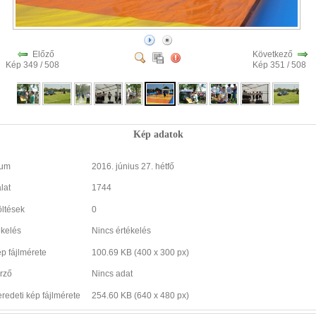
Előző
Következő
Kép 349 / 508
Kép 351 / 508
Kép adatok
tum
2016. június 27. hétfő
lat
1744
öltések
0
ékelés
Nincs értékelés
ép fájlmérete
100.69 KB (400 x 300 px)
rző
Nincs adat
eredeti kép fájlmérete
254.60 KB (640 x 480 px)