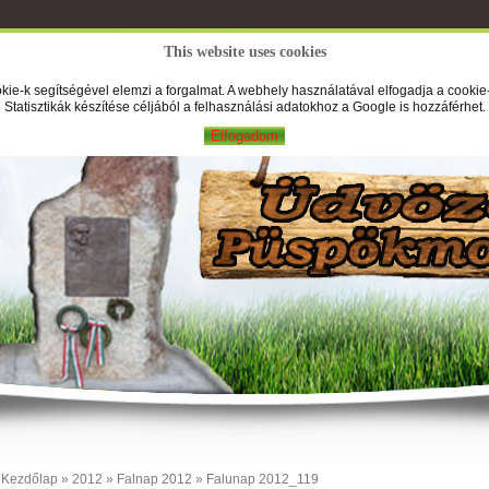
This website uses cookies
A Falufilm
Hírek
Képek
Új
kie-k segítségével elemzi a forgalmat. A webhely használatával elfogadja a cookie-
Statisztikák készítése céljából a felhasználási adatokhoz a Google is hozzáférhet.
Elfogadom
Kezdőlap
»
2012
»
Falnap 2012
» Falunap 2012_119