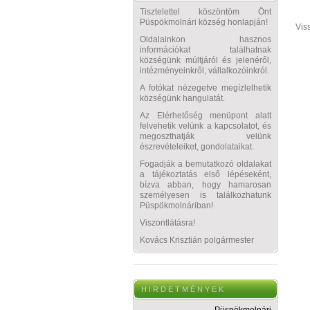
Tisztelettel köszöntöm Önt
Püspökmolnári község honlapján!
Vis
Oldalainkon hasznos
információkat találhatnak
községünk múltjáról és jelenéről,
intézményeinkről, vállalkozóinkról.
A fotókat nézegetve megízlelhetik
községünk hangulatát.
Az Elérhetőség menüpont alatt
felvehetik velünk a kapcsolatot, és
megoszthatják velünk
észrevételeiket, gondolataikat.
Fogadják a bemutatkozó oldalakat
a tájékoztatás első lépéseként,
bízva abban, hogy hamarosan
személyesen is találkozhatunk
Püspökmolnáriban!
Viszontlátásra!
Kovács Krisztián polgármester
H I R D E T M É N Y E K