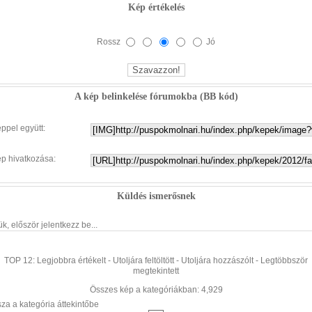
Kép értékelés
Rossz
Jó
A kép belinkelése fórumokba (BB kód)
éppel együtt:
ép hivatkozása:
Küldés ismerősnek
ük, először jelentkezz be...
TOP 12:
Legjobbra értékelt
-
Utoljára feltöltött
-
Utoljára hozzászólt
-
Legtöbbször
megtekintett
Összes kép a kategóriákban: 4,929
sza a kategória áttekintőbe