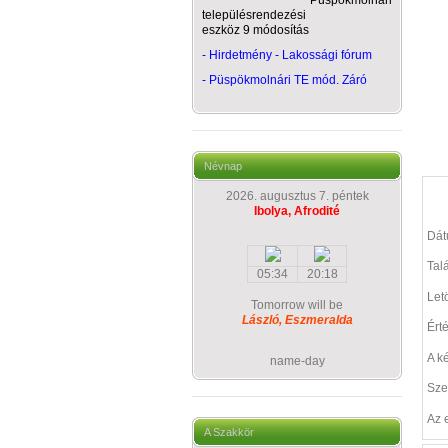
Püspökmolnári
településrendezési
eszköz 9 módosítás
- Hirdetmény - Lakossági fórum
-
Püspökmolnári TE mód. Záró
Névnap
2026. augusztus 7. péntek
Ibolya, Afrodité
Dá
Talá
05:34
20:18
Let
Tomorrow will be
László, Eszmeralda
Ért
A k
name-day
Sze
Az 
A Szakkör