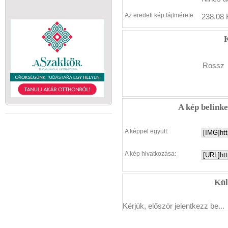
Az eredeti kép fájlmérete
238.08 
K
Rossz
A kép belink
A képpel együtt:
A kép hivatkozása:
Kül
Kérjük, először jelentkezz be...