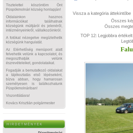
Tisztelettel köszöntöm Önt
Püspökmolnári község honlapján!
Vissza a kategória áttekintőbe
Oldalainkon hasznos
Összes kép
információkat találhatnak
Összes megtek
községünk múltjáról és jelenéről,
intézményeinkről, vállalkozóinkról.
TOP 12:
Legjobbra értékelt
A fotókat nézegetve megízlelhetik
Legtö
községünk hangulatát.
Falu
Az Elérhetőség menüpont alatt
felvehetik velünk a kapcsolatot, és
megoszthatják velünk
észrevételeiket, gondolataikat.
Fogadják a bemutatkozó oldalakat
a tájékoztatás első lépéseként,
bízva abban, hogy hamarosan
személyesen is találkozhatunk
Püspökmolnáriban!
Viszontlátásra!
Kovács Krisztián polgármester
H I R D E T M É N Y E K