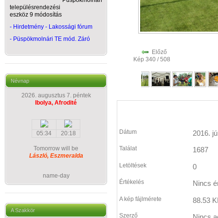
Püspökmolnári
településrendezési
eszköz 9 módosítás
- Hirdetmény - Lakossági fórum
-
Püspökmolnári TE mód. Záró
Előző
Kép 340 / 508
Névnap
2026. augusztus 7. péntek
Ibolya, Afrodité
Dátum
2016. jú
05:34
20:18
Tomorrow will be
Találat
1687
László, Eszmeralda
Letöltések
0
name-day
Értékelés
Nincs é
A kép fájlmérete
88.53 K
A Szakkör
Szerző
Nincs a