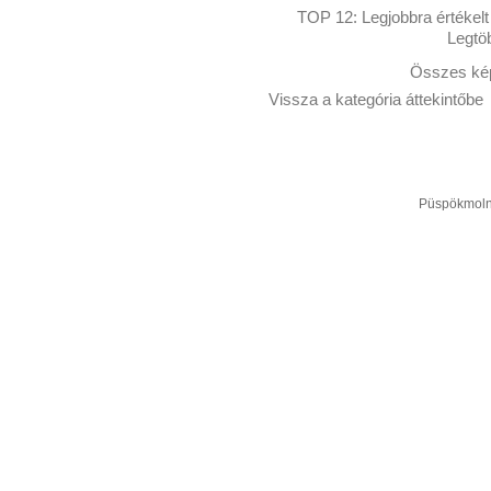
TOP 12:
Legjobbra értékelt
Legtö
Összes kép
Vissza a kategória áttekintőbe
Püspökmolná