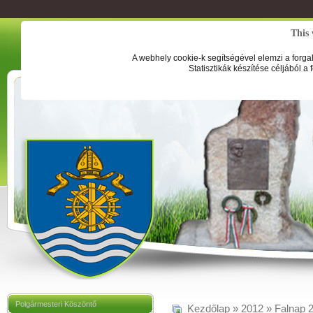
This 
A webhely cookie-k segítségével elemzi a forga
Statisztikák készítése céljából a
Polgármesteri Köszöntő
Kezdőlap
»
2012
»
Falnap 