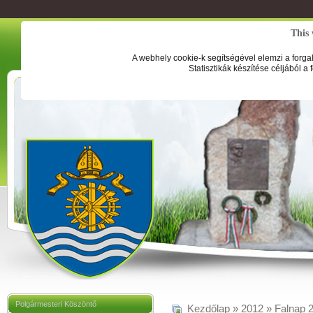
This 
A webhely cookie-k segítségével elemzi a forga
Statisztikák készítése céljából a
Polgármesteri Köszöntő
Kezdőlap
»
2012
»
Falnap 