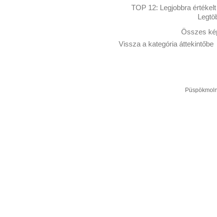
TOP 12:
Legjobbra értékelt
Legtö
Összes kép
Vissza a kategória áttekintőbe
Püspökmolná