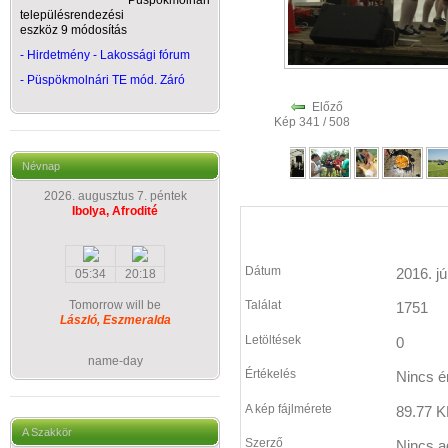
Püspökmolnári
településrendezési
eszköz 9 módosítás
- Hirdetmény - Lakossági fórum
-
Püspökmolnári TE mód. Záró
Előző
Kép 341 / 508
Névnap
2026. augusztus 7. péntek
Ibolya, Afrodité
Dátum
2016. jú
05:34
20:18
Tomorrow will be
Találat
1751
László, Eszmeralda
Letöltések
0
name-day
Értékelés
Nincs é
A kép fájlmérete
89.77 K
A Szakkör
Szerző
Nincs a