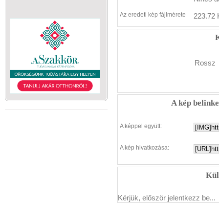
Az eredeti kép fájlmérete
223.72 
K
Rossz
A kép belink
A képpel együtt:
A kép hivatkozása:
Kül
Kérjük, először jelentkezz be...