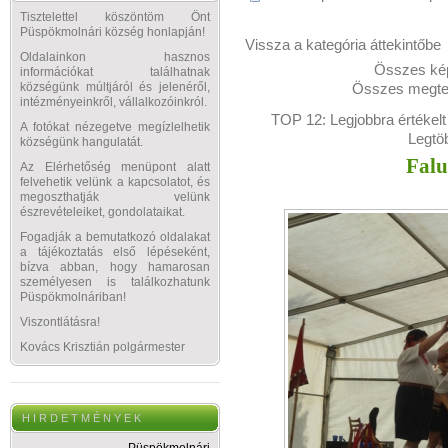
Tisztelettel köszöntöm Önt
Püspökmolnári község honlapján!
Vissza a kategória áttekintőbe
Oldalainkon hasznos
Összes kép
információkat találhatnak
Összes megtek
községünk múltjáról és jelenéről,
intézményeinkről, vállalkozóinkról.
TOP 12:
Legjobbra értékelt
A fotókat nézegetve megízlelhetik
Legtö
községünk hangulatát.
Falu
Az Elérhetőség menüpont alatt
felvehetik velünk a kapcsolatot, és
megoszthatják velünk
észrevételeiket, gondolataikat.
Fogadják a bemutatkozó oldalakat
a tájékoztatás első lépéseként,
bízva abban, hogy hamarosan
személyesen is találkozhatunk
Püspökmolnáriban!
Viszontlátásra!
Kovács Krisztián polgármester
H I R D E T M É N Y E K