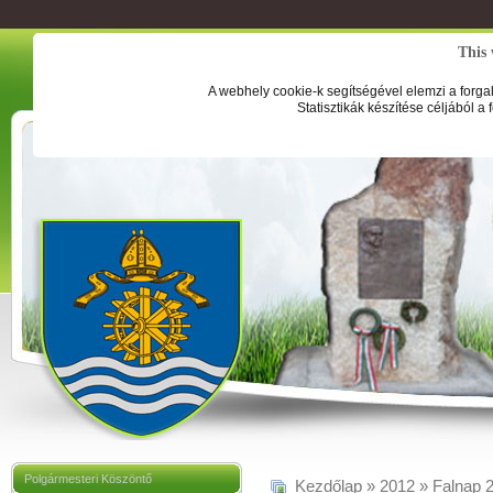
This 
A webhely cookie-k segítségével elemzi a forga
Statisztikák készítése céljából a
Polgármesteri Köszöntő
Kezdőlap
»
2012
»
Falnap 