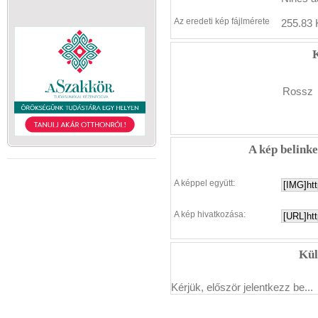
Az eredeti kép fájlmérete
255.83 
K
Rossz
A kép belink
A képpel együtt:
A kép hivatkozása:
Kül
Kérjük, először jelentkezz be...