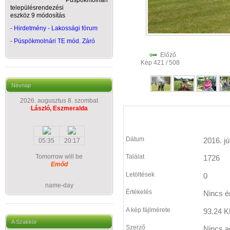
Püspökmolnári
településrendezési
eszköz 9 módosítás
- Hirdetmény - Lakossági fórum
-
Püspökmolnári TE mód. Záró
Előző
Kép 421 / 508
Névnap
2026. augusztus 8. szombat
László, Eszmeralda
Dátum
2016. jú
05:35
20:17
Tomorrow will be
Találat
1726
Emőd
Letöltések
0
name-day
Értékelés
Nincs é
A kép fájlmérete
93.24 K
A Szakkör
Szerző
Nincs a