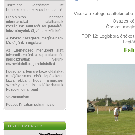
Tisztelettel köszöntöm Önt
Püspökmolnári község honlapján!
Vissza a kategória áttekintőbe
Oldalainkon hasznos
Összes kép
információkat találhatnak
Összes megtek
községünk múltjáról és jelenéről,
intézményeinkről, vállalkozóinkról.
TOP 12:
Legjobbra értékelt
A fotókat nézegetve megízlelhetik
Legtö
községünk hangulatát.
Fal
Az Elérhetőség menüpont alatt
felvehetik velünk a kapcsolatot, és
megoszthatják velünk
észrevételeiket, gondolataikat.
Fogadják a bemutatkozó oldalakat
a tájékoztatás első lépéseként,
bízva abban, hogy hamarosan
személyesen is találkozhatunk
Püspökmolnáriban!
Viszontlátásra!
Kovács Krisztián polgármester
H I R D E T M É N Y E K