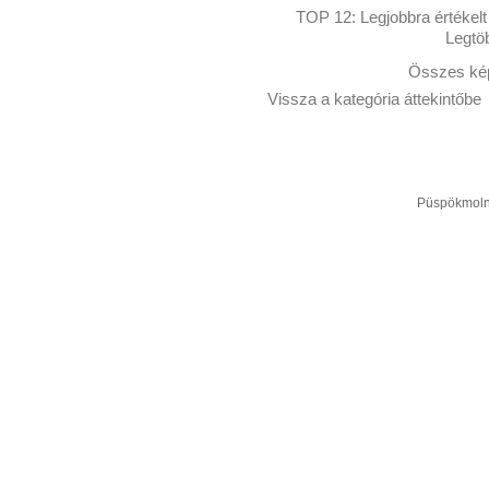
TOP 12:
Legjobbra értékelt
Legtö
Összes kép
Vissza a kategória áttekintőbe
Püspökmolná