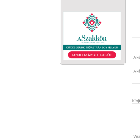
A k
A k
Kérj
Vis