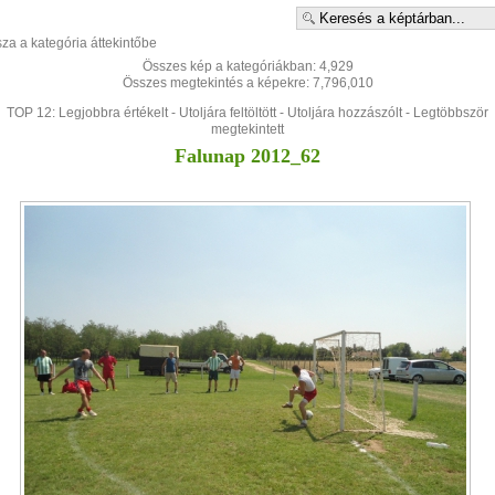
sza a kategória áttekintőbe
Összes kép a kategóriákban: 4,929
Összes megtekintés a képekre: 7,796,010
TOP 12:
Legjobbra értékelt
-
Utoljára feltöltött
-
Utoljára hozzászólt
-
Legtöbbször
megtekintett
Falunap 2012_62