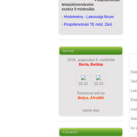
Püspökmolnári
településrendezési
eszköz 9 módosítás
- Hirdetmény - Lakossági fórum
-
Püspökmolnári TE mód. Záró
Névnap
2026. augusztus 6. csütörtök
Berta, Bettina
Dá
Talá
05:32
20:20
Let
Tomorrow will be
Ibolya, Afrodité
Ért
A k
name-day
Sze
Az 
A Szakkör