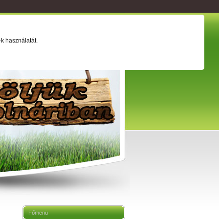
ság
Értéktár
Adatkezelési tájékoztató
k használatát.
Főmenü