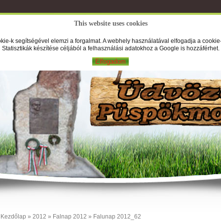
This website uses cookies
A Falufilm
Hírek
Képek
Új
kie-k segítségével elemzi a forgalmat. A webhely használatával elfogadja a cookie-
Statisztikák készítése céljából a felhasználási adatokhoz a Google is hozzáférhet.
Elfogadom
Kezdőlap
»
2012
»
Falnap 2012
» Falunap 2012_62