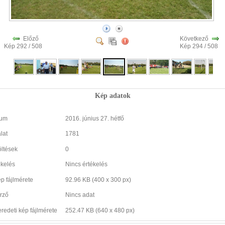
Előző
Következő
Kép 292 / 508
Kép 294 / 508
Kép adatok
tum
2016. június 27. hétfő
lat
1781
öltések
0
ékelés
Nincs értékelés
ép fájlmérete
92.96 KB (400 x 300 px)
rző
Nincs adat
eredeti kép fájlmérete
252.47 KB (640 x 480 px)