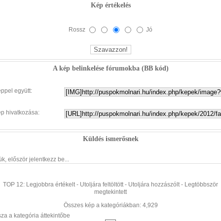
Kép értékelés
Rossz
Jó
A kép belinkelése fórumokba (BB kód)
éppel együtt:
ép hivatkozása:
Küldés ismerősnek
ük, először jelentkezz be...
TOP 12:
Legjobbra értékelt
-
Utoljára feltöltött
-
Utoljára hozzászólt
-
Legtöbbször
megtekintett
Összes kép a kategóriákban: 4,929
sza a kategória áttekintőbe