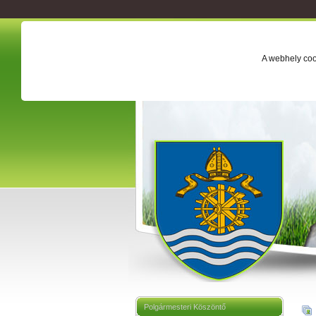
A webhely coo
Polgármesteri Köszöntő