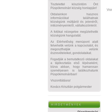
Tisztelettel köszöntöm Önt
Püspökmolnári község honlapján!
Vis
Oldalainkon hasznos
információkat találhatnak
községünk múltjáról és jelenéről,
intézményeinkről, vállalkozóinkról.
A fotókat nézegetve megízlelhetik
községünk hangulatát.
Az Elérhetőség menüpont alatt
felvehetik velünk a kapcsolatot, és
megoszthatják velünk
észrevételeiket, gondolataikat.
Fogadják a bemutatkozó oldalakat
a tájékoztatás első lépéseként,
bízva abban, hogy hamarosan
személyesen is találkozhatunk
Püspökmolnáriban!
Viszontlátásra!
Kovács Krisztián polgármester
H I R D E T M É N Y E K