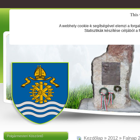
This 
A webhely cookie-k segítségével elemzi a forga
Statisztikák készítése céljából a
Polgármesteri Köszöntő
Kezdőlap
»
2012
»
Falnap 