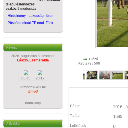
Püspökmolnári
településrendezési
eszköz 9 módosítás
- Hirdetmény - Lakossági fórum
-
Püspökmolnári TE mód. Záró
Névnap
2026. augusztus 8. szombat
Előző
László, Eszmeralda
Kép 279 / 508
05:35
20:17
Tomorrow will be
Emőd
name-day
Dátum
2016. jú
Találat
1699
A Szakkör
Letöltések
0