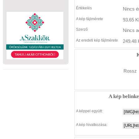
Értékelés
Nincs é
A kép fájlmérete
93.65 K
Szerző
Nincs a
Az eredeti kép fájlmérete
249.48 
K
Rossz
A kép belink
A képpel együtt:
A kép hivatkozása: