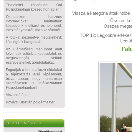
Tisztelettel köszöntöm Önt
Püspökmolnári község honlapján!
Vissza a kategória áttekintőbe
Oldalainkon hasznos
Összes kép
információkat találhatnak
Összes megtek
községünk múltjáról és jelenéről,
intézményeinkről, vállalkozóinkról.
TOP 12:
Legjobbra értékelt
A fotókat nézegetve megízlelhetik
Legtö
községünk hangulatát.
Fal
Az Elérhetőség menüpont alatt
felvehetik velünk a kapcsolatot, és
megoszthatják velünk
észrevételeiket, gondolataikat.
Fogadják a bemutatkozó oldalakat
a tájékoztatás első lépéseként,
bízva abban, hogy hamarosan
személyesen is találkozhatunk
Püspökmolnáriban!
Viszontlátásra!
Kovács Krisztián polgármester
H I R D E T M É N Y E K