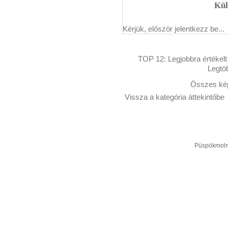
Kül
Kérjük, először jelentkezz be...
TOP 12:
Legjobbra értékelt
Legtö
Összes kép
Vissza a kategória áttekintőbe
Püspökmolná