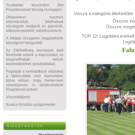
Tisztelettel köszöntöm Önt
Püspökmolnári község honlapján!
Vissza a kategória áttekintőbe
Oldalainkon hasznos
Összes kép
információkat találhatnak
Összes megtek
községünk múltjáról és jelenéről,
intézményeinkről, vállalkozóinkról.
TOP 12:
Legjobbra értékelt
A fotókat nézegetve megízlelhetik
Legtö
községünk hangulatát.
Falu
Az Elérhetőség menüpont alatt
felvehetik velünk a kapcsolatot, és
megoszthatják velünk
észrevételeiket, gondolataikat.
Fogadják a bemutatkozó oldalakat
a tájékoztatás első lépéseként,
bízva abban, hogy hamarosan
személyesen is találkozhatunk
Püspökmolnáriban!
Viszontlátásra!
Kovács Krisztián polgármester
H I R D E T M É N Y E K