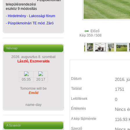
Püspökmolnári
településrendezési
eszköz 9 módosítás
- Hirdetmény - Lakossági fórum
-
Püspökmolnári TE mód. Záró
Előző
Kép 359 / 508
Névnap
2026. augusztus 8. szombat
László, Eszmeralda
Dátum
2016. jú
05:35
20:17
Tomorrow will be
Találat
1751
Emőd
Letöltések
0
name-day
Értékelés
Nincs é
A kép fájlmérete
116.93 
A Szakkör
Szerző
Nincs a