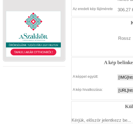
Az eredeti kép fájlmérete
306.27 
K
Rossz
A kép belink
A képpel együtt:
A kép hivatkozása:
Kül
Kérjük, először jelentkezz be...