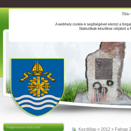
This 
A webhely cookie-k segítségével elemzi a forga
Statisztikák készítése céljából a
Polgármesteri Köszöntő
Kezdőlap
»
2012
»
Falnap 