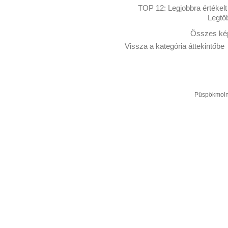
TOP 12:
Legjobbra értékelt
Legtö
Összes kép
Vissza a kategória áttekintőbe
Püspökmolná