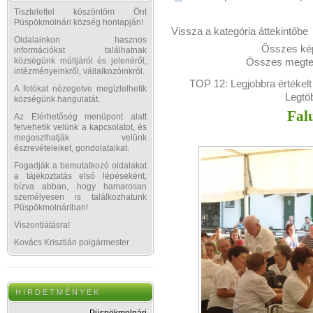
Tisztelettel köszöntöm Önt
Püspökmolnári község honlapján!
Vissza a kategória áttekintőbe
Oldalainkon hasznos
Összes kép
információkat találhatnak
Összes megtek
községünk múltjáról és jelenéről,
intézményeinkről, vállalkozóinkról.
TOP 12:
Legjobbra értékelt
A fotókat nézegetve megízlelhetik
Legtö
községünk hangulatát.
Fal
Az Elérhetőség menüpont alatt
felvehetik velünk a kapcsolatot, és
megoszthatják velünk
észrevételeiket, gondolataikat.
Fogadják a bemutatkozó oldalakat
a tájékoztatás első lépéseként,
bízva abban, hogy hamarosan
személyesen is találkozhatunk
Püspökmolnáriban!
Viszontlátásra!
Kovács Krisztián polgármester
H I R D E T M É N Y E K