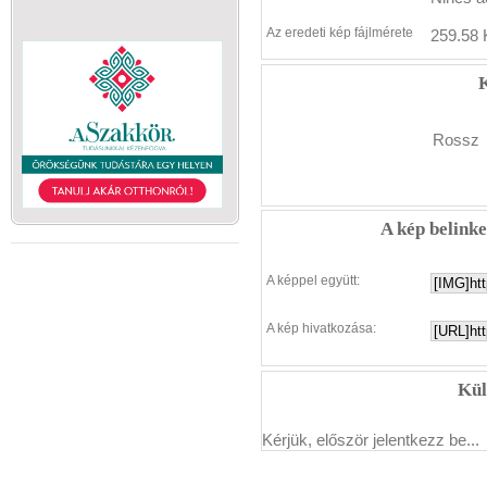
Az eredeti kép fájlmérete
259.58 
K
Rossz
A kép belink
A képpel együtt:
A kép hivatkozása:
Kül
Kérjük, először jelentkezz be...