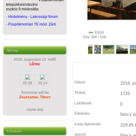
Püspökmolnári
településrendezési
eszköz 9 módosítás
- Hirdetmény - Lakossági fórum
-
Püspökmolnári TE mód. Záró
Előző
Kép 386 / 508
Névnap
2026. augusztus 10. hétfő
Lőrinc
Dátum
2016. jú
05:38
20:14
Tomorrow will be
Találat
1726
Zsuzsanna, Tiborc
Letöltések
0
name-day
Értékelés
Nincs é
A kép fájlmérete
109.85 
A Szakkör
Szerző
Nincs a