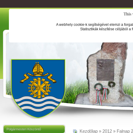
This 
A webhely cookie-k segítségével elemzi a forga
Statisztikák készítése céljából a
Polgármesteri Köszöntő
Kezdőlap
»
2012
»
Falnap 