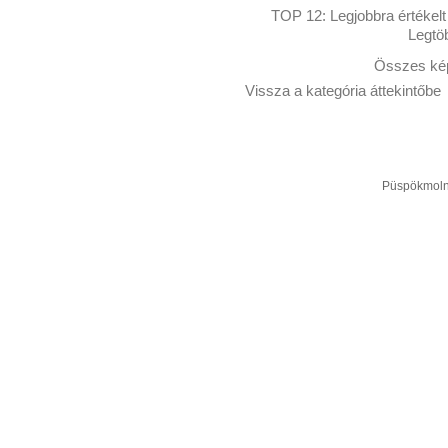
TOP 12:
Legjobbra értékelt
Legtö
Összes kép
Vissza a kategória áttekintőbe
Püspökmolná