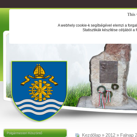
This 
A webhely cookie-k segítségével elemzi a forga
Statisztikák készítése céljából a
Polgármesteri Köszöntő
Kezdőlap
»
2012
»
Falnap 