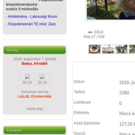
Püspökmolnári
településrendezési
eszköz 9 módosítás
- Hirdetmény - Lakossági fórum
-
Püspökmolnári TE mód. Záró
Előző
Kép 27 / 508
Névnap
2026. augusztus 7. péntek
Ibolya, Afrodité
Dátum
2016. jú
05:34
20:18
Tomorrow will be
Találat
2380
László, Eszmeralda
Letöltések
0
name-day
Értékelés
Nincs é
A kép fájlmérete
127.05 
A Szakkör
Szerző
Nincs a