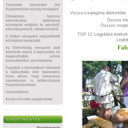
Tisztelettel köszöntöm Önt
Püspökmolnári község honlapján!
Vissza a kategória áttekintőbe
Oldalainkon hasznos
Összes kép
információkat találhatnak
Összes megtek
községünk múltjáról és jelenéről,
intézményeinkről, vállalkozóinkról.
TOP 12:
Legjobbra értékelt
A fotókat nézegetve megízlelhetik
Legtö
községünk hangulatát.
Fal
Az Elérhetőség menüpont alatt
felvehetik velünk a kapcsolatot, és
megoszthatják velünk
észrevételeiket, gondolataikat.
Fogadják a bemutatkozó oldalakat
a tájékoztatás első lépéseként,
bízva abban, hogy hamarosan
személyesen is találkozhatunk
Püspökmolnáriban!
Viszontlátásra!
Kovács Krisztián polgármester
H I R D E T M É N Y E K