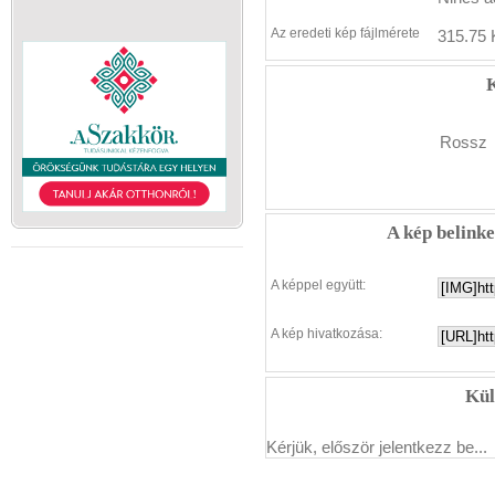
Az eredeti kép fájlmérete
315.75 
K
Rossz
A kép belink
A képpel együtt:
A kép hivatkozása:
Kül
Kérjük, először jelentkezz be...