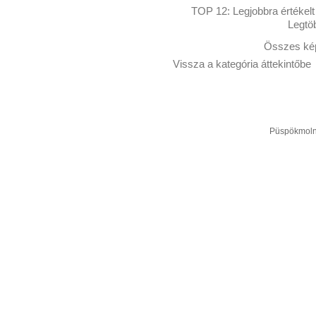
TOP 12:
Legjobbra értékelt
Legtö
Összes kép
Vissza a kategória áttekintőbe
Püspökmolná