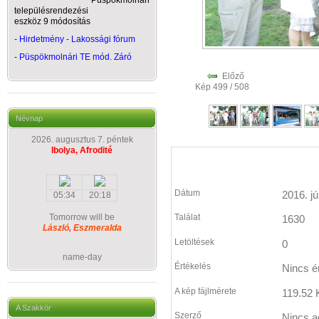
Püspökmolnári
településrendezési
eszköz 9 módosítás
- Hirdetmény - Lakossági fórum
-
Püspökmolnári TE mód. Záró
Előző
Kép 499 / 508
Névnap
2026. augusztus 7. péntek
Ibolya, Afrodité
Dátum
2016. jú
05:34
20:18
Tomorrow will be
Találat
1630
László, Eszmeralda
Letöltések
0
name-day
Értékelés
Nincs é
A kép fájlmérete
119.52 
A Szakkör
Szerző
Nincs a