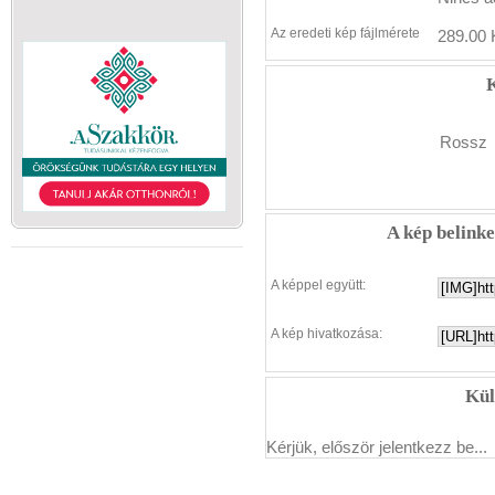
Az eredeti kép fájlmérete
289.00 
K
Rossz
A kép belink
A képpel együtt:
A kép hivatkozása:
Kül
Kérjük, először jelentkezz be...