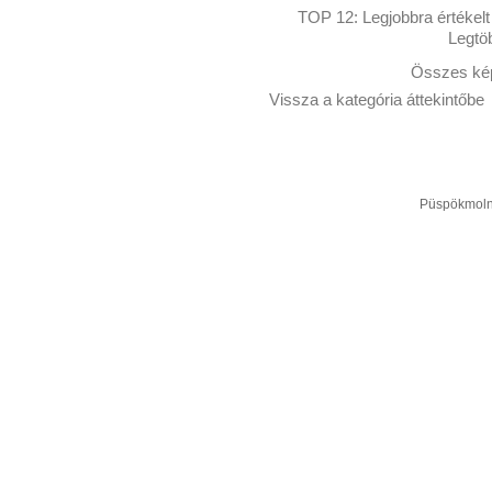
TOP 12:
Legjobbra értékelt
Legtö
Összes kép
Vissza a kategória áttekintőbe
Püspökmolná