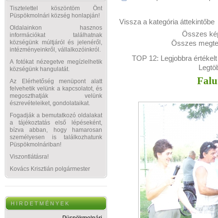
Tisztelettel köszöntöm Önt
Püspökmolnári község honlapján!
Vissza a kategória áttekintőbe
Oldalainkon hasznos
Összes kép
információkat találhatnak
Összes megtek
községünk múltjáról és jelenéről,
intézményeinkről, vállalkozóinkról.
TOP 12:
Legjobbra értékelt
A fotókat nézegetve megízlelhetik
Legtö
községünk hangulatát.
Falu
Az Elérhetőség menüpont alatt
felvehetik velünk a kapcsolatot, és
megoszthatják velünk
észrevételeiket, gondolataikat.
Fogadják a bemutatkozó oldalakat
a tájékoztatás első lépéseként,
bízva abban, hogy hamarosan
személyesen is találkozhatunk
Püspökmolnáriban!
Viszontlátásra!
Kovács Krisztián polgármester
H I R D E T M É N Y E K