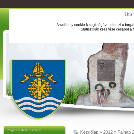
This 
A webhely cookie-k segítségével elemzi a forga
Statisztikák készítése céljából a
Polgármesteri Köszöntő
Kezdőlap
»
2012
»
Falnap 