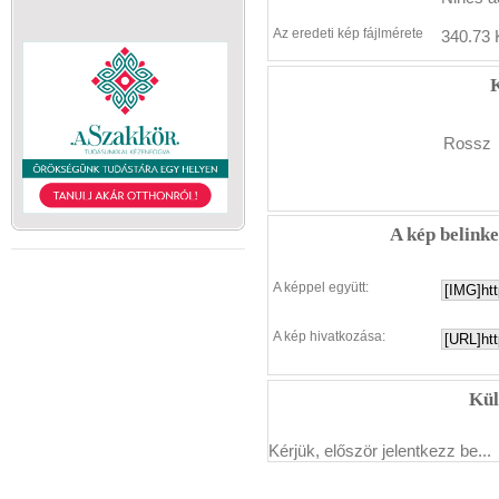
Az eredeti kép fájlmérete
340.73 
K
Rossz
A kép belink
A képpel együtt:
A kép hivatkozása:
Kül
Kérjük, először jelentkezz be...