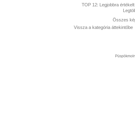
TOP 12:
Legjobbra értékelt
Legtö
Összes kép
Vissza a kategória áttekintőbe
Püspökmolná