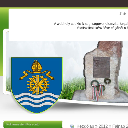
This 
A webhely cookie-k segítségével elemzi a forga
Statisztikák készítése céljából a
Polgármesteri Köszöntő
Kezdőlap
»
2012
»
Falnap 