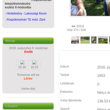
Püspökmolnári
településrendezési
eszköz 9 módosítás
- Hirdetmény - Lakossági fórum
-
Püspökmolnári TE mód. Záró
Előző
Kép 375 / 508
Névnap
2026. augusztus 9. vasárnap
Emőd
Dátum
2016. jú
05:36
20:15
Tomorrow will be
Találat
1653
Lőrinc
Letöltések
0
name-day
Értékelés
Nincs é
A kép fájlmérete
136.53 
A Szakkör
Szerző
Nincs a