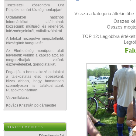
Tisztelettel köszöntöm Önt
Püspökmolnári község honlapján!
Vissza a kategória áttekintőbe
Oldalainkon hasznos
Összes kép
információkat találhatnak
Összes megtek
községünk múltjáról és jelenéről,
intézményeinkről, vállalkozóinkról.
TOP 12:
Legjobbra értékelt
A fotókat nézegetve megízlelhetik
Legtö
községünk hangulatát.
Fal
Az Elérhetőség menüpont alatt
felvehetik velünk a kapcsolatot, és
megoszthatják velünk
észrevételeiket, gondolataikat.
Fogadják a bemutatkozó oldalakat
a tájékoztatás első lépéseként,
bízva abban, hogy hamarosan
személyesen is találkozhatunk
Püspökmolnáriban!
Viszontlátásra!
Kovács Krisztián polgármester
H I R D E T M É N Y E K