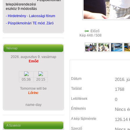
Püspökmolnári
településrendezési
eszköz 9 módosítás
- Hirdetmény - Lakossági fórum
-
Püspökmolnári TE mód. Záró
Előző
Kép 448 / 508
Névnap
2026. augusztus 9. vasárnap
Emőd
Dátum
2016. jú
05:36
20:15
Tomorrow will be
Találat
1768
Lőrinc
Letöltések
0
name-day
Értékelés
Nincs é
A kép fájlmérete
126.14 
A Szakkör
Szerző
Nincs a