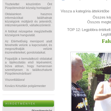
Tisztelettel köszöntöm Önt
Püspökmolnári község honlapján!
Vissza a kategória áttekintőbe
Oldalainkon hasznos
Összes kép
információkat találhatnak
Összes megtek
községünk múltjáról és jelenéről,
intézményeinkről, vállalkozóinkról.
TOP 12:
Legjobbra értékelt
A fotókat nézegetve megízlelhetik
Legtö
községünk hangulatát.
Fal
Az Elérhetőség menüpont alatt
felvehetik velünk a kapcsolatot, és
megoszthatják velünk
észrevételeiket, gondolataikat.
Fogadják a bemutatkozó oldalakat
a tájékoztatás első lépéseként,
bízva abban, hogy hamarosan
személyesen is találkozhatunk
Püspökmolnáriban!
Viszontlátásra!
Kovács Krisztián polgármester
H I R D E T M É N Y E K