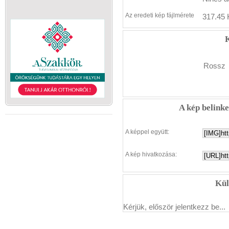
Az eredeti kép fájlmérete
317.45 
K
Rossz
A kép belink
A képpel együtt:
A kép hivatkozása:
Kül
Kérjük, először jelentkezz be...