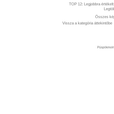
TOP 12:
Legjobbra értékelt
Legtö
Összes kép
Vissza a kategória áttekintőbe
Püspökmolná