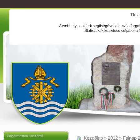
This 
A webhely cookie-k segítségével elemzi a forga
Statisztikák készítése céljából a
Polgármesteri Köszöntő
Kezdőlap
»
2012
»
Falnap 