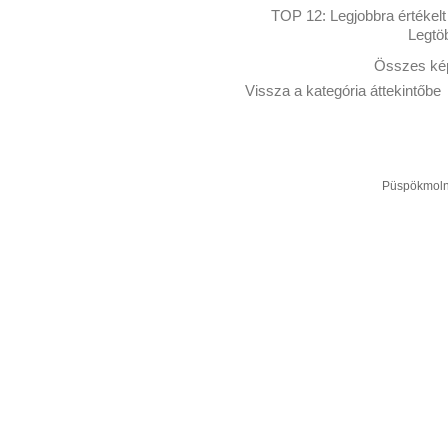
TOP 12:
Legjobbra értékelt
Legtö
Összes kép
Vissza a kategória áttekintőbe
Püspökmolná