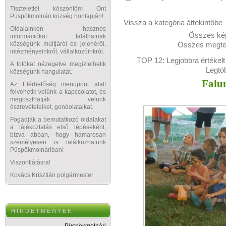
Tisztelettel köszöntöm Önt
Püspökmolnári község honlapján!
Vissza a kategória áttekintőbe
Oldalainkon hasznos
Összes kép
információkat találhatnak
Összes megtek
községünk múltjáról és jelenéről,
intézményeinkről, vállalkozóinkról.
TOP 12:
Legjobbra értékelt
A fotókat nézegetve megízlelhetik
Legtö
községünk hangulatát.
Falu
Az Elérhetőség menüpont alatt
felvehetik velünk a kapcsolatot, és
megoszthatják velünk
észrevételeiket, gondolataikat.
Fogadják a bemutatkozó oldalakat
a tájékoztatás első lépéseként,
bízva abban, hogy hamarosan
személyesen is találkozhatunk
Püspökmolnáriban!
Viszontlátásra!
Kovács Krisztián polgármester
H I R D E T M É N Y E K