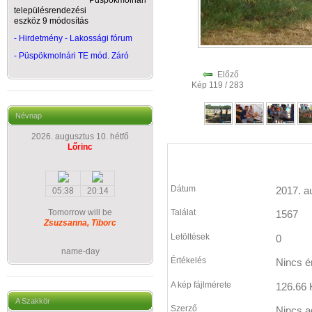
Püspökmolnári
településrendezési
eszköz 9 módosítás
- Hirdetmény - Lakossági fórum
-
Püspökmolnári TE mód. Záró
Előző
Kép 119 / 283
Névnap
2026. augusztus 10. hétfő
Lőrinc
Dátum
2017. a
05:38
20:14
Tomorrow will be
Találat
1567
Zsuzsanna, Tiborc
Letöltések
0
name-day
Értékelés
Nincs é
A kép fájlmérete
126.66 
A Szakkör
Szerző
Nincs a