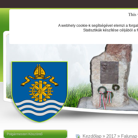
This 
A webhely cookie-k segítségével elemzi a forga
Statisztikák készítése céljából a
Polgármesteri Köszöntő
Kezdőlap
»
2017
»
Falunap