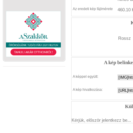
Az eredeti kép fájlmérete
460.10 
K
Rossz
A kép belink
A képpel együtt:
A kép hivatkozása:
Kül
Kérjük, először jelentkezz be...