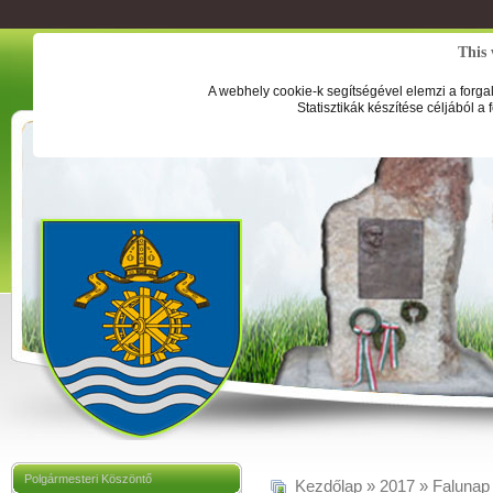
This 
A webhely cookie-k segítségével elemzi a forga
Statisztikák készítése céljából a
Polgármesteri Köszöntő
Kezdőlap
»
2017
»
Falunap