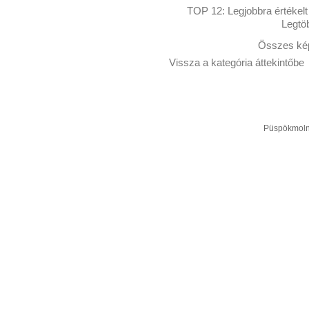
TOP 12:
Legjobbra értékelt
Legtö
Összes kép
Vissza a kategória áttekintőbe
Püspökmolná