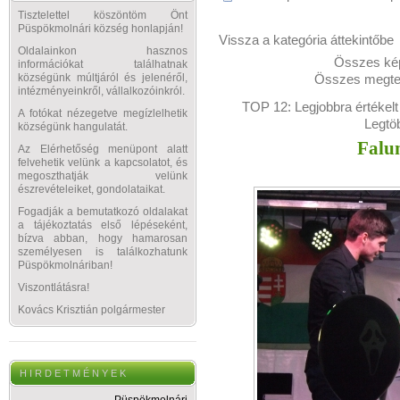
Tisztelettel köszöntöm Önt
Püspökmolnári község honlapján!
Vissza a kategória áttekintőbe
Oldalainkon hasznos
Összes kép
információkat találhatnak
Összes megtek
községünk múltjáról és jelenéről,
intézményeinkről, vállalkozóinkról.
TOP 12:
Legjobbra értékelt
A fotókat nézegetve megízlelhetik
Legtö
községünk hangulatát.
Falu
Az Elérhetőség menüpont alatt
felvehetik velünk a kapcsolatot, és
megoszthatják velünk
észrevételeiket, gondolataikat.
Fogadják a bemutatkozó oldalakat
a tájékoztatás első lépéseként,
bízva abban, hogy hamarosan
személyesen is találkozhatunk
Püspökmolnáriban!
Viszontlátásra!
Kovács Krisztián polgármester
H I R D E T M É N Y E K