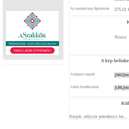
Az eredeti kép fájlmérete
375.01 
K
Rossz
A kép belink
A képpel együtt:
A kép hivatkozása:
Kül
Kérjük, először jelentkezz be...