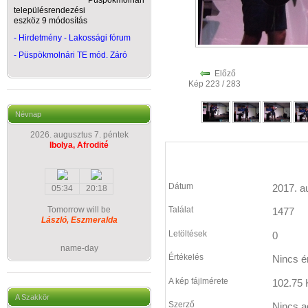
Püspökmolnári
településrendezési
eszköz 9 módosítás
- Hirdetmény - Lakossági fórum
-
Püspökmolnári TE mód. Záró
Előző
Kép 223 / 283
Névnap
2026. augusztus 7. péntek
Ibolya, Afrodité
Dátum
2017. a
05:34
20:18
Tomorrow will be
Találat
1477
László, Eszmeralda
Letöltések
0
name-day
Értékelés
Nincs é
A kép fájlmérete
102.75 
A Szakkör
Szerző
Nincs a