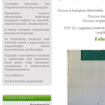
Tisztelettel köszöntöm Önt
Püspökmolnári község honlapján!
Vissza a kategória áttekintőbe
Oldalainkon hasznos
Összes kép
információkat találhatnak
Összes megtek
községünk múltjáról és jelenéről,
intézményeinkről, vállalkozóinkról.
TOP 12:
Legjobbra értékelt
A fotókat nézegetve megízlelhetik
Legtö
községünk hangulatát.
Falu
Az Elérhetőség menüpont alatt
felvehetik velünk a kapcsolatot, és
megoszthatják velünk
észrevételeiket, gondolataikat.
Fogadják a bemutatkozó oldalakat
a tájékoztatás első lépéseként,
bízva abban, hogy hamarosan
személyesen is találkozhatunk
Püspökmolnáriban!
Viszontlátásra!
Kovács Krisztián polgármester
H I R D E T M É N Y E K