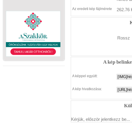
Az eredeti kép fájlmérete
262.76 
K
Rossz
A kép belink
A képpel együtt:
A kép hivatkozása:
Kül
Kérjük, először jelentkezz be...