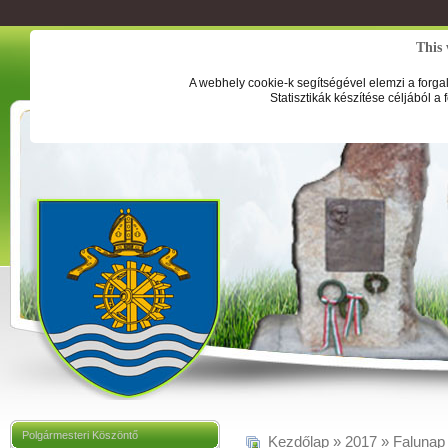
This 
A webhely cookie-k segítségével elemzi a forga
Statisztikák készítése céljából a
Polgármesteri Köszöntő
Kezdőlap
»
2017
»
Falunap