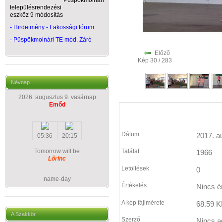
Püspökmolnári
településrendezési
eszköz 9 módosítás
- Hirdetmény - Lakossági fórum
-
Püspökmolnári TE mód. Záró
Előző
Kép 30 / 283
Névnap
2026. augusztus 9. vasárnap
Emőd
Dátum
2017. a
05:36
20:15
Tomorrow will be
Találat
1966
Lőrinc
Letöltések
0
name-day
Értékelés
Nincs é
A kép fájlmérete
68.59 K
A Szakkör
Szerző
Nincs a