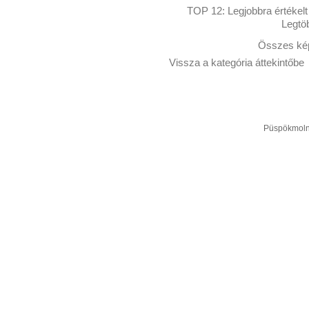
TOP 12:
Legjobbra értékelt
Legtö
Összes kép
Vissza a kategória áttekintőbe
Püspökmolná