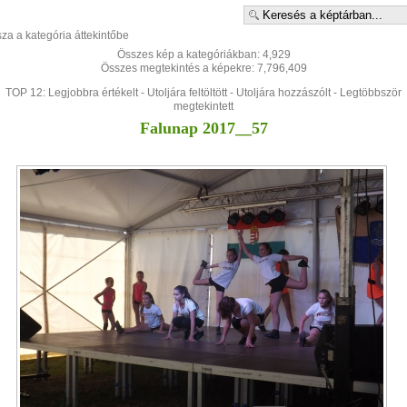
sza a kategória áttekintőbe
Összes kép a kategóriákban: 4,929
Összes megtekintés a képekre: 7,796,409
TOP 12:
Legjobbra értékelt
-
Utoljára feltöltött
-
Utoljára hozzászólt
-
Legtöbbször
megtekintett
Falunap 2017__57