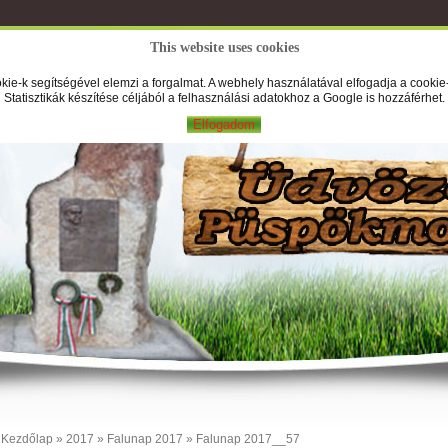
This website uses cookies
A Falufilm
Hírek
Képek
Új
kie-k segítségével elemzi a forgalmat. A webhely használatával elfogadja a cookie-
Statisztikák készítése céljából a felhasználási adatokhoz a Google is hozzáférhet.
Elfogadom
Kezdőlap
»
2017
»
Falunap 2017
» Falunap 2017__57