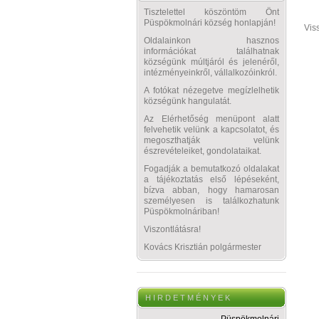
Tisztelettel köszöntöm Önt
Püspökmolnári község honlapján!
Vis
Oldalainkon hasznos
információkat találhatnak
községünk múltjáról és jelenéről,
intézményeinkről, vállalkozóinkról.
A fotókat nézegetve megízlelhetik
községünk hangulatát.
Az Elérhetőség menüpont alatt
felvehetik velünk a kapcsolatot, és
megoszthatják velünk
észrevételeiket, gondolataikat.
Fogadják a bemutatkozó oldalakat
a tájékoztatás első lépéseként,
bízva abban, hogy hamarosan
személyesen is találkozhatunk
Püspökmolnáriban!
Viszontlátásra!
Kovács Krisztián polgármester
H I R D E T M É N Y E K