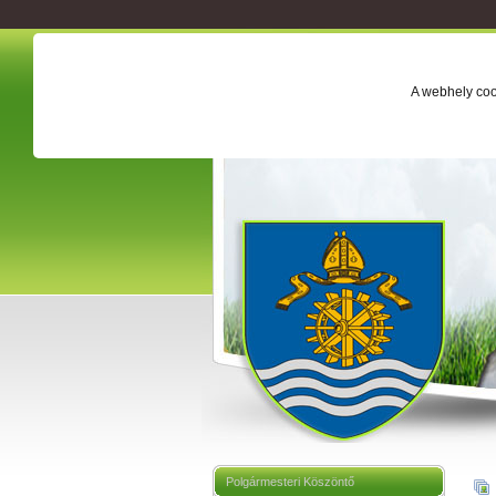
A webhely coo
Polgármesteri Köszöntő