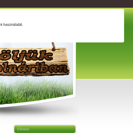
ság
Értéktár
Adatkezelési tájékoztató
k használatát.
Főmenü