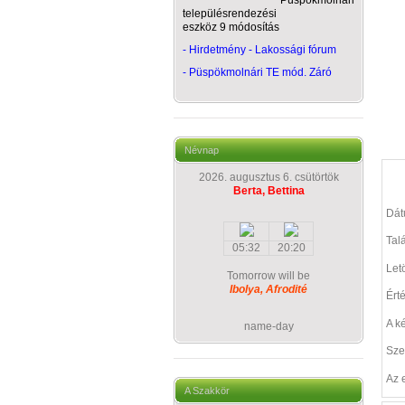
Püspökmolnári
településrendezési
eszköz 9 módosítás
- Hirdetmény - Lakossági fórum
-
Püspökmolnári TE mód. Záró
Névnap
2026. augusztus 6. csütörtök
Berta, Bettina
Dá
Talá
05:32
20:20
Let
Tomorrow will be
Ibolya, Afrodité
Ért
A k
name-day
Sze
Az 
A Szakkör