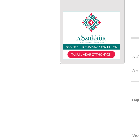
A k
A k
Kérj
Vis