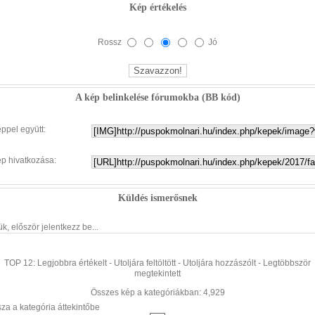
Kép értékelés
Rossz
Jó
A kép belinkelése fórumokba (BB kód)
éppel együtt:
ép hivatkozása:
Küldés ismerősnek
ük, először jelentkezz be...
TOP 12:
Legjobbra értékelt
-
Utoljára feltöltött
-
Utoljára hozzászólt
-
Legtöbbször
megtekintett
Összes kép a kategóriákban: 4,929
sza a kategória áttekintőbe