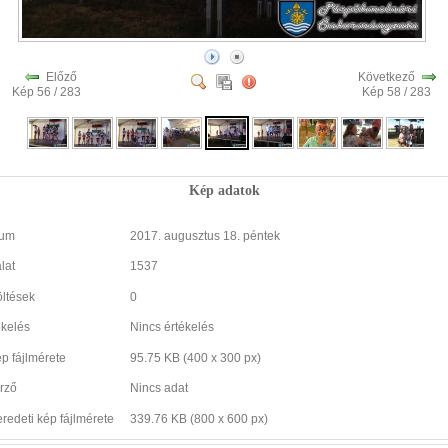
Előző
Következő
Kép 56 / 283
Kép 58 / 283
Kép adatok
tum
2017. augusztus 18. péntek
lat
1537
öltések
0
ékelés
Nincs értékelés
ép fájlmérete
95.75 KB (400 x 300 px)
rző
Nincs adat
eredeti kép fájlmérete
339.76 KB (800 x 600 px)