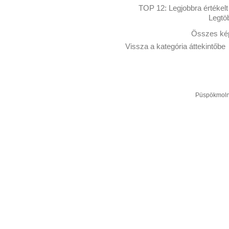
TOP 12:
Legjobbra értékelt
Legtö
Összes kép
Vissza a kategória áttekintőbe
Püspökmolná