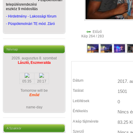
Püspökmolnári
településrendezési
eszköz 9 módosítás
- Hirdetmény - Lakossági fórum
-
Püspökmolnári TE mód. Záró
Előző
Kép 264 / 283
Névnap
2026. augusztus 8. szombat
László, Eszmeralda
Dátum
2017. a
05:35
20:17
Tomorrow will be
Találat
1501
Emőd
Letöltések
0
name-day
Értékelés
Nincs é
A kép fájlmérete
83.25 K
A Szakkör
Szerző
Nincs a