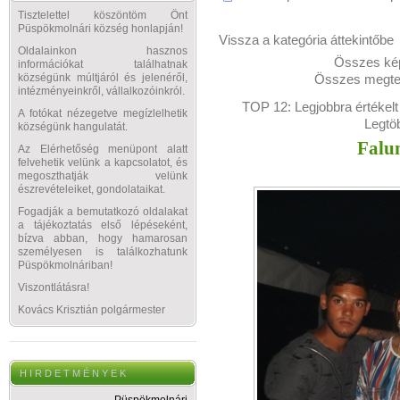
Tisztelettel köszöntöm Önt
Püspökmolnári község honlapján!
Vissza a kategória áttekintőbe
Oldalainkon hasznos
Összes kép
információkat találhatnak
Összes megtek
községünk múltjáról és jelenéről,
intézményeinkről, vállalkozóinkról.
TOP 12:
Legjobbra értékelt
A fotókat nézegetve megízlelhetik
Legtö
községünk hangulatát.
Falu
Az Elérhetőség menüpont alatt
felvehetik velünk a kapcsolatot, és
megoszthatják velünk
észrevételeiket, gondolataikat.
Fogadják a bemutatkozó oldalakat
a tájékoztatás első lépéseként,
bízva abban, hogy hamarosan
személyesen is találkozhatunk
Püspökmolnáriban!
Viszontlátásra!
Kovács Krisztián polgármester
H I R D E T M É N Y E K