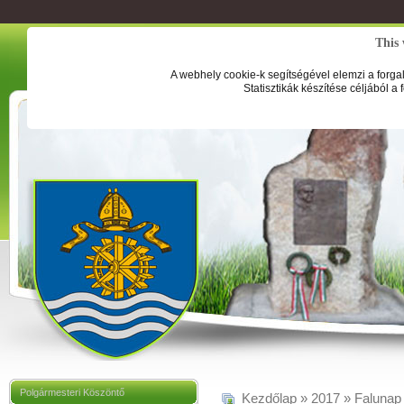
This 
A webhely cookie-k segítségével elemzi a forga
Statisztikák készítése céljából a
Polgármesteri Köszöntő
Kezdőlap
»
2017
»
Falunap