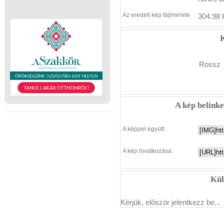
Az eredeti kép fájlmérete
304.98 
K
Rossz
A kép belink
A képpel együtt:
A kép hivatkozása:
Kül
Kérjük, először jelentkezz be...