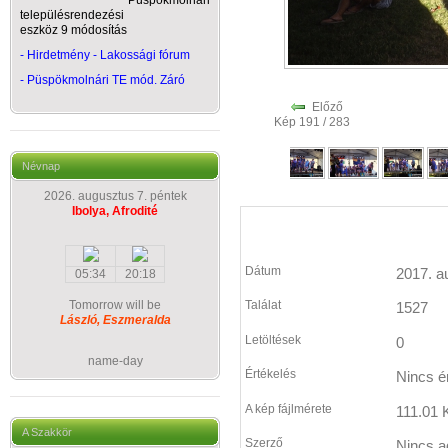
Püspökmolnári
településrendezési
eszköz 9 módosítás
- Hirdetmény - Lakossági fórum
-
Püspökmolnári TE mód. Záró
Előző
Kép 191 / 283
Névnap
2026. augusztus 7. péntek
Ibolya, Afrodité
Dátum
2017. a
05:34
20:18
Tomorrow will be
Találat
1527
László, Eszmeralda
Letöltések
0
name-day
Értékelés
Nincs é
A kép fájlmérete
111.01 
A Szakkör
Szerző
Nincs a