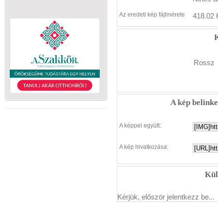
Az eredeti kép fájlmérete
418.02 
K
Rossz
A kép belink
A képpel együtt:
A kép hivatkozása:
Kül
Kérjük, először jelentkezz be...