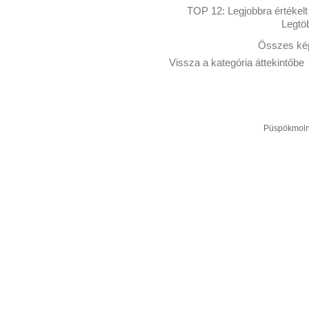
TOP 12:
Legjobbra értékelt
Legtö
Összes kép
Vissza a kategória áttekintőbe
Püspökmolná