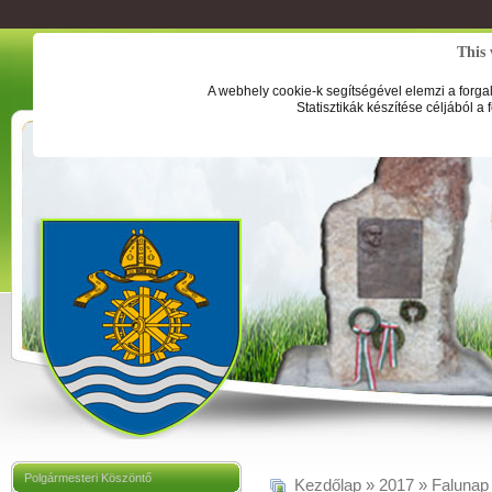
This 
A webhely cookie-k segítségével elemzi a forga
Statisztikák készítése céljából a
Polgármesteri Köszöntő
Kezdőlap
»
2017
»
Falunap