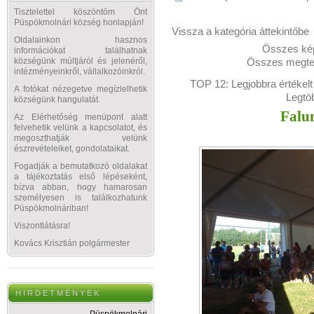
Tisztelettel köszöntöm Önt
Püspökmolnári község honlapján!
Vissza a kategória áttekintőbe
Oldalainkon hasznos
Összes kép
információkat találhatnak
Összes megtek
községünk múltjáról és jelenéről,
intézményeinkről, vállalkozóinkról.
TOP 12:
Legjobbra értékelt
A fotókat nézegetve megízlelhetik
Legtö
községünk hangulatát.
Falu
Az Elérhetőség menüpont alatt
felvehetik velünk a kapcsolatot, és
megoszthatják velünk
észrevételeiket, gondolataikat.
Fogadják a bemutatkozó oldalakat
a tájékoztatás első lépéseként,
bízva abban, hogy hamarosan
személyesen is találkozhatunk
Püspökmolnáriban!
Viszontlátásra!
Kovács Krisztián polgármester
H I R D E T M É N Y E K