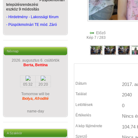
Püspökmolnári
településrendezési
eszköz 9 módosítás
- Hirdetmény - Lakossági fórum
-
Püspökmolnári TE mód. Záró
Előző
Kép 7 / 283
Névnap
2026. augusztus 6. csütörtök
Berta, Bettina
Dátum
2017. a
05:32
20:20
Tomorrow will be
Találat
2040
Ibolya, Afrodité
Letöltések
0
name-day
Értékelés
Nincs é
A kép fájlmérete
104.74 
A Szakkör
Szerző
Nincs a