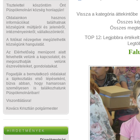
Tisztelettel köszöntöm Önt
Püspökmolnári község honlapján!
Vissza a kategória áttekintőbe
Oldalainkon hasznos
Összes kép
információkat találhatnak
Összes megtek
községünk múltjáról és jelenéről,
intézményeinkről, vállalkozóinkról.
TOP 12:
Legjobbra értékelt
A fotókat nézegetve megízlelhetik
Legtö
községünk hangulatát.
Fal
Az Elérhetőség menüpont alatt
felvehetik velünk a kapcsolatot, és
megoszthatják velünk
észrevételeiket, gondolataikat.
Fogadják a bemutatkozó oldalakat
a tájékoztatás első lépéseként,
bízva abban, hogy hamarosan
személyesen is találkozhatunk
Püspökmolnáriban!
Viszontlátásra!
Kovács Krisztián polgármester
H I R D E T M É N Y E K