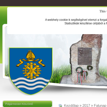
This 
A webhely cookie-k segítségével elemzi a forga
Statisztikák készítése céljából a
Polgármesteri Köszöntő
Kezdőlap
»
2017
»
Falunap