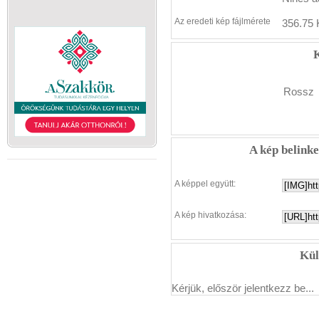
Az eredeti kép fájlmérete
356.75 
K
Rossz
A kép belink
A képpel együtt:
A kép hivatkozása:
Kül
Kérjük, először jelentkezz be...