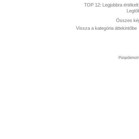
TOP 12:
Legjobbra értékelt
Legtö
Összes kép
Vissza a kategória áttekintőbe
Püspökmolná