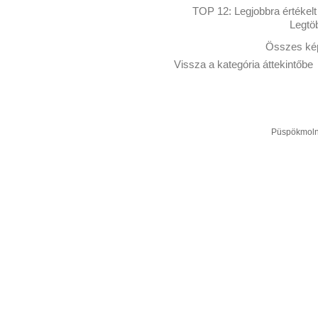
TOP 12:
Legjobbra értékelt
Legtö
Összes kép
Vissza a kategória áttekintőbe
Püspökmolná