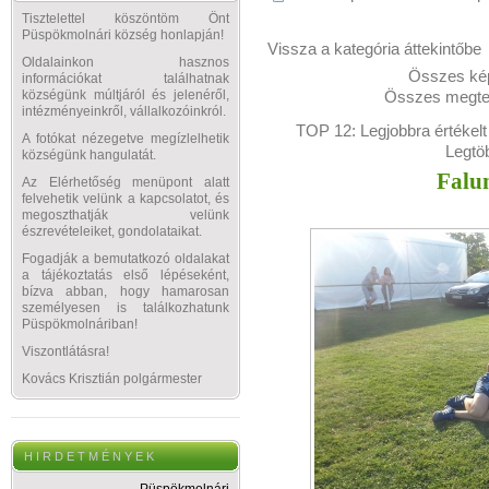
Tisztelettel köszöntöm Önt
Püspökmolnári község honlapján!
Vissza a kategória áttekintőbe
Oldalainkon hasznos
Összes kép
információkat találhatnak
Összes megtek
községünk múltjáról és jelenéről,
intézményeinkről, vállalkozóinkról.
TOP 12:
Legjobbra értékelt
A fotókat nézegetve megízlelhetik
Legtö
községünk hangulatát.
Falu
Az Elérhetőség menüpont alatt
felvehetik velünk a kapcsolatot, és
megoszthatják velünk
észrevételeiket, gondolataikat.
Fogadják a bemutatkozó oldalakat
a tájékoztatás első lépéseként,
bízva abban, hogy hamarosan
személyesen is találkozhatunk
Püspökmolnáriban!
Viszontlátásra!
Kovács Krisztián polgármester
H I R D E T M É N Y E K