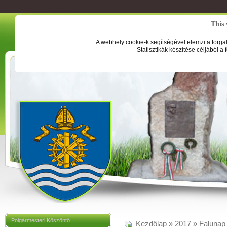
This 
A webhely cookie-k segítségével elemzi a forga
Statisztikák készítése céljából a
Polgármesteri Köszöntő
Kezdőlap
»
2017
»
Falunap