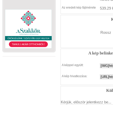
Az eredeti kép fájlmérete
539.29 
K
Rossz
A kép belink
A képpel együtt:
A kép hivatkozása:
Kül
Kérjük, először jelentkezz be...