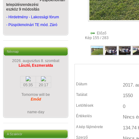
Püspökmolnári
településrendezési
eszköz 9 módosítás
- Hirdetmény - Lakossági fórum
-
Püspökmolnári TE mód. Záró
Előző
Kép 155 / 283
Névnap
2026. augusztus 8. szombat
László, Eszmeralda
Dátum
2017. a
05:35
20:17
Tomorrow will be
Találat
1550
Emőd
Letöltések
0
name-day
Értékelés
Nincs é
A kép fájlmérete
134.74 
A Szakkör
Szerző
Nincs a