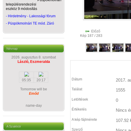
Püspökmolnári
településrendezési
eszköz 9 módosítás
- Hirdetmény - Lakossági fórum
-
Püspökmolnári TE mód. Záró
Előző
Kép 187 / 283
Névnap
2026. augusztus 8. szombat
László, Eszmeralda
Dátum
2017. a
05:35
20:17
Tomorrow will be
Találat
1555
Emőd
Letöltések
0
name-day
Értékelés
Nincs é
A kép fájlmérete
107.92 
A Szakkör
Szerző
Nincs a