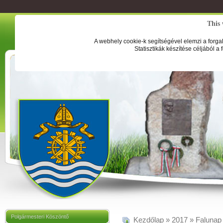
This 
A webhely cookie-k segítségével elemzi a forga
Statisztikák készítése céljából a
Polgármesteri Köszöntő
Kezdőlap
»
2017
»
Falunap