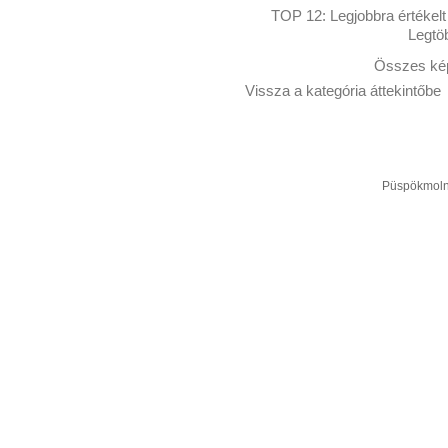
TOP 12:
Legjobbra értékelt
Legtö
Összes kép
Vissza a kategória áttekintőbe
Püspökmolná