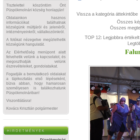
Tisztelettel köszöntöm Önt
Püspökmolnári község honlapján!
Vissza a kategória áttekintőbe
Oldalainkon hasznos
Összes kép
információkat találhatnak
Összes megtek
községünk múltjáról és jelenéről,
intézményeinkről, vállalkozóinkról.
TOP 12:
Legjobbra értékelt
A fotókat nézegetve megízlelhetik
Legtö
községünk hangulatát.
Falu
Az Elérhetőség menüpont alatt
felvehetik velünk a kapcsolatot, és
megoszthatják velünk
észrevételeiket, gondolataikat.
Fogadják a bemutatkozó oldalakat
a tájékoztatás első lépéseként,
bízva abban, hogy hamarosan
személyesen is találkozhatunk
Püspökmolnáriban!
Viszontlátásra!
Kovács Krisztián polgármester
H I R D E T M É N Y E K