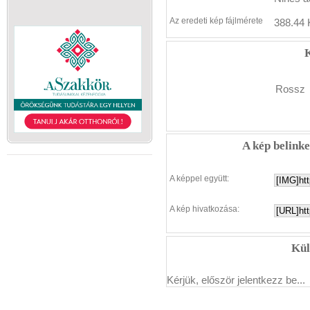
Az eredeti kép fájlmérete
388.44 
K
Rossz
A kép belink
A képpel együtt:
A kép hivatkozása:
Kül
Kérjük, először jelentkezz be...