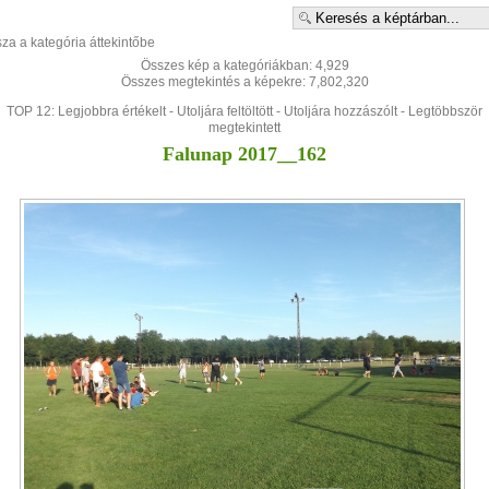
sza a kategória áttekintőbe
Összes kép a kategóriákban: 4,929
Összes megtekintés a képekre: 7,802,320
TOP 12:
Legjobbra értékelt
-
Utoljára feltöltött
-
Utoljára hozzászólt
-
Legtöbbször
megtekintett
Falunap 2017__162