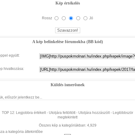
Kép értékelés
Rossz
Jó
A kép belinkelése fórumokba (BB kód)
éppel együtt:
ép hivatkozása:
Küldés ismerősnek
ük, először jelentkezz be...
TOP 12:
Legjobbra értékelt
-
Utoljára feltöltött
-
Utoljára hozzászólt
-
Legtöbbször
megtekintett
Összes kép a kategóriákban: 4,929
sza a kategória áttekintőbe