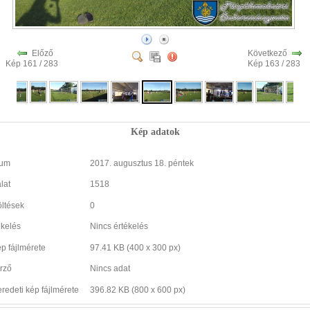
Előző
Következő
Kép 161 / 283
Kép 163 / 283
Kép adatok
tum
2017. augusztus 18. péntek
lat
1518
öltések
0
ékelés
Nincs értékelés
ép fájlmérete
97.41 KB (400 x 300 px)
rző
Nincs adat
eredeti kép fájlmérete
396.82 KB (800 x 600 px)