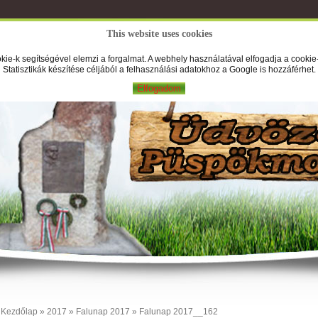
This website uses cookies
A Falufilm
Hírek
Képek
Új
kie-k segítségével elemzi a forgalmat. A webhely használatával elfogadja a cookie-
Statisztikák készítése céljából a felhasználási adatokhoz a Google is hozzáférhet.
Elfogadom
Kezdőlap
»
2017
»
Falunap 2017
» Falunap 2017__162