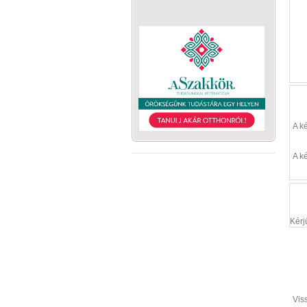
A k
A k
Kérj
Vis