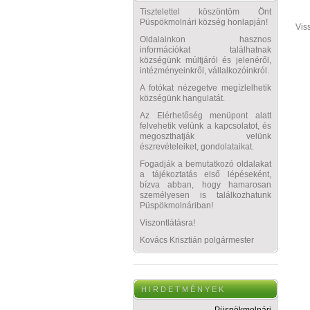
Tisztelettel köszöntöm Önt
Püspökmolnári község honlapján!
Vis
Oldalainkon hasznos
információkat találhatnak
községünk múltjáról és jelenéről,
intézményeinkről, vállalkozóinkról.
A fotókat nézegetve megízlelhetik
községünk hangulatát.
Az Elérhetőség menüpont alatt
felvehetik velünk a kapcsolatot, és
megoszthatják velünk
észrevételeiket, gondolataikat.
Fogadják a bemutatkozó oldalakat
a tájékoztatás első lépéseként,
bízva abban, hogy hamarosan
személyesen is találkozhatunk
Püspökmolnáriban!
Viszontlátásra!
Kovács Krisztián polgármester
H I R D E T M É N Y E K