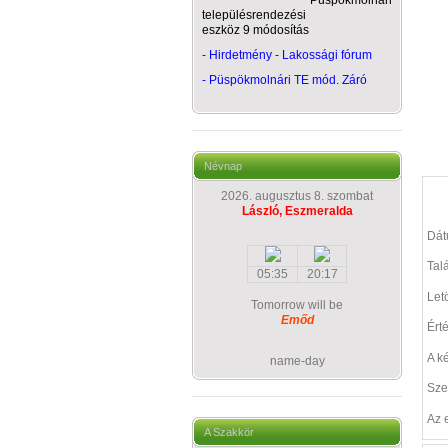
Püspökmolnári
településrendezési
eszköz 9 módosítás
- Hirdetmény - Lakossági fórum
-
Püspökmolnári TE mód. Záró
Névnap
2026. augusztus 8. szombat
László, Eszmeralda
Dá
Talá
05:35
20:17
Let
Tomorrow will be
Emőd
Ért
A k
name-day
Sze
Az 
A Szakkör