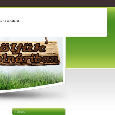
ság
Értéktár
Adatkezelési tájékoztató
k használatát.
Főmenü