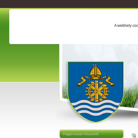
A webhely coo
Polgármesteri Köszöntő