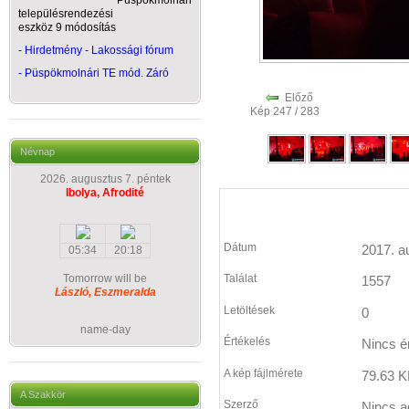
Püspökmolnári
településrendezési
eszköz 9 módosítás
- Hirdetmény - Lakossági fórum
-
Püspökmolnári TE mód. Záró
Előző
Kép 247 / 283
Névnap
2026. augusztus 7. péntek
Ibolya, Afrodité
Dátum
2017. a
05:34
20:18
Tomorrow will be
Találat
1557
László, Eszmeralda
Letöltések
0
name-day
Értékelés
Nincs é
A kép fájlmérete
79.63 K
A Szakkör
Szerző
Nincs a