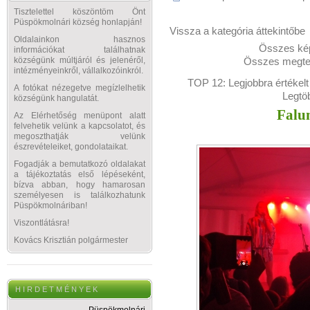
Tisztelettel köszöntöm Önt
Püspökmolnári község honlapján!
Vissza a kategória áttekintőbe
Oldalainkon hasznos
Összes kép
információkat találhatnak
Összes megtek
községünk múltjáról és jelenéről,
intézményeinkről, vállalkozóinkról.
TOP 12:
Legjobbra értékelt
A fotókat nézegetve megízlelhetik
Legtö
községünk hangulatát.
Falu
Az Elérhetőség menüpont alatt
felvehetik velünk a kapcsolatot, és
megoszthatják velünk
észrevételeiket, gondolataikat.
Fogadják a bemutatkozó oldalakat
a tájékoztatás első lépéseként,
bízva abban, hogy hamarosan
személyesen is találkozhatunk
Püspökmolnáriban!
Viszontlátásra!
Kovács Krisztián polgármester
H I R D E T M É N Y E K