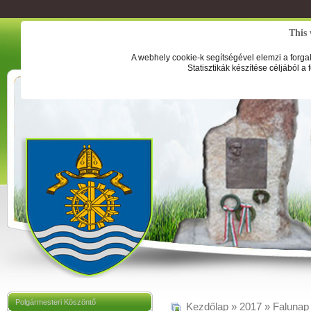
This 
A webhely cookie-k segítségével elemzi a forga
Statisztikák készítése céljából a
Polgármesteri Köszöntő
Kezdőlap
»
2017
»
Falunap