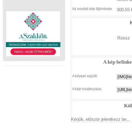
Az eredeti kép fájlmérete
300.55 
K
Rossz
A kép belink
A képpel együtt:
A kép hivatkozása:
Kül
Kérjük, először jelentkezz be...