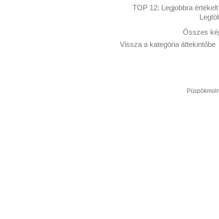
TOP 12:
Legjobbra értékelt
Legtö
Összes kép
Vissza a kategória áttekintőbe
Püspökmolná