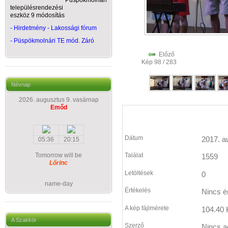
Püspökmolnári
településrendezési
eszköz 9 módosítás
- Hirdetmény - Lakossági fórum
-
Püspökmolnári TE mód. Záró
Előző
Kép 98 / 283
Névnap
2026. augusztus 9. vasárnap
Emőd
Dátum
2017. a
05:36
20:15
Tomorrow will be
Találat
1559
Lőrinc
Letöltések
0
name-day
Értékelés
Nincs é
A kép fájlmérete
104.40 
A Szakkör
Szerző
Nincs a