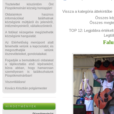
Tisztelettel köszöntöm Önt
Püspökmolnári község honlapján!
Vissza a kategória áttekintőbe
Oldalainkon hasznos
Összes kép
információkat találhatnak
Összes megtek
községünk múltjáról és jelenéről,
intézményeinkről, vállalkozóinkról.
TOP 12:
Legjobbra értékelt
A fotókat nézegetve megízlelhetik
Legtö
községünk hangulatát.
Falu
Az Elérhetőség menüpont alatt
felvehetik velünk a kapcsolatot, és
megoszthatják velünk
észrevételeiket, gondolataikat.
Fogadják a bemutatkozó oldalakat
a tájékoztatás első lépéseként,
bízva abban, hogy hamarosan
személyesen is találkozhatunk
Püspökmolnáriban!
Viszontlátásra!
Kovács Krisztián polgármester
H I R D E T M É N Y E K