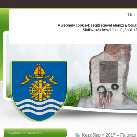
This 
A webhely cookie-k segítségével elemzi a forga
Statisztikák készítése céljából a
Polgármesteri Köszöntő
Kezdőlap
»
2017
»
Falunap