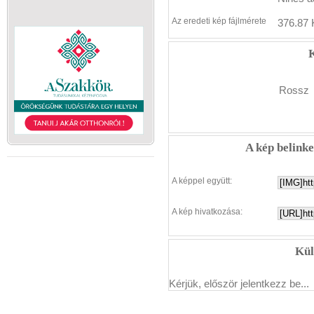
Az eredeti kép fájlmérete
376.87 
K
Rossz
A kép belink
A képpel együtt:
A kép hivatkozása:
Kül
Kérjük, először jelentkezz be...