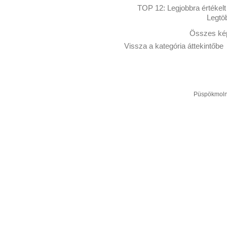
TOP 12:
Legjobbra értékelt
Legtö
Összes kép
Vissza a kategória áttekintőbe
Püspökmolná