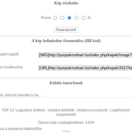
Kép értékelés
Rossz
Jó
A kép belinkelése fórumokba (BB kód)
éppel együtt:
ép hivatkozása:
Küldés ismerősnek
ük, először jelentkezz be...
TOP 12:
Legjobbra értékelt
-
Utoljára feltöltött
-
Utoljára hozzászólt
-
Legtöbbször
megtekintett
Összes kép a kategóriákban: 4,929
sza a kategória áttekintőbe