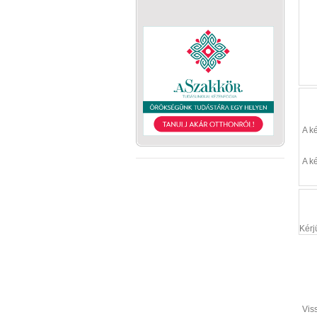
A k
A k
Kérj
Vis