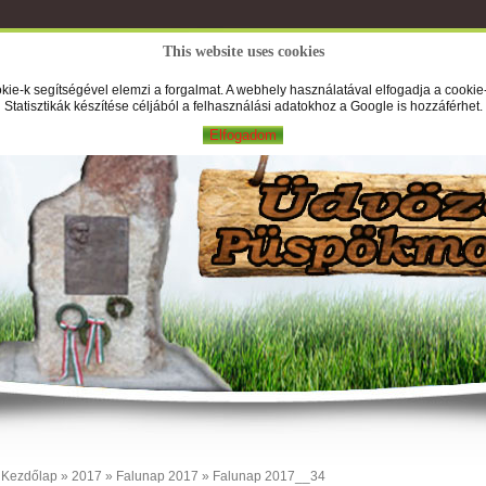
This website uses cookies
A Falufilm
Hírek
Képek
Új
kie-k segítségével elemzi a forgalmat. A webhely használatával elfogadja a cookie-
Statisztikák készítése céljából a felhasználási adatokhoz a Google is hozzáférhet.
Elfogadom
Kezdőlap
»
2017
»
Falunap 2017
» Falunap 2017__34