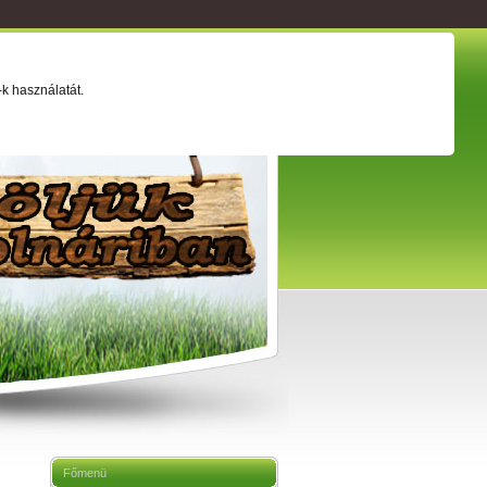
ság
Értéktár
Adatkezelési tájékoztató
k használatát.
Főmenü