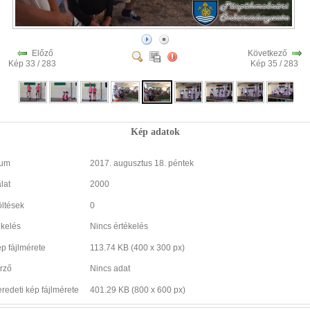
Előző
Következő
Kép 33 / 283
Kép 35 / 283
Kép adatok
tum
2017. augusztus 18. péntek
lat
2000
öltések
0
ékelés
Nincs értékelés
ép fájlmérete
113.74 KB (400 x 300 px)
rző
Nincs adat
eredeti kép fájlmérete
401.29 KB (800 x 600 px)