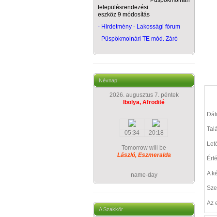
Püspökmolnári
településrendezési
eszköz 9 módosítás
- Hirdetmény - Lakossági fórum
-
Püspökmolnári TE mód. Záró
Névnap
2026. augusztus 7. péntek
Ibolya, Afrodité
Dá
Talá
05:34
20:18
Let
Tomorrow will be
László, Eszmeralda
Ért
A k
name-day
Sze
Az 
A Szakkör