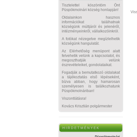
Tisztelettel köszöntöm Önt
Püspökmolnári község honlapján!
Vis
Oldalainkon hasznos
információkat találhatnak
községünk múltjáról és jelenéről,
intézményeinkről, vállalkozóinkról.
A fotókat nézegetve megízlelhetik
községünk hangulatát.
Az Elérhetőség menüpont alatt
felvehetik velünk a kapcsolatot, és
megoszthatják velünk
észrevételeiket, gondolataikat.
Fogadják a bemutatkozó oldalakat
a tájékoztatás első lépéseként,
bízva abban, hogy hamarosan
személyesen is találkozhatunk
Püspökmolnáriban!
Viszontlátásra!
Kovács Krisztián polgármester
H I R D E T M É N Y E K