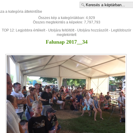
sza a kategória áttekintőbe
Összes kép a kategóriákban: 4,929
Összes megtekintés a képekre: 7,797,793
TOP 12:
Legjobbra értékelt
-
Utoljára feltöltött
-
Utoljára hozzászólt
-
Legtöbbször
megtekintett
Falunap 2017__34