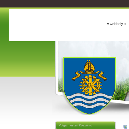
A webhely coo
Polgármesteri Köszöntő