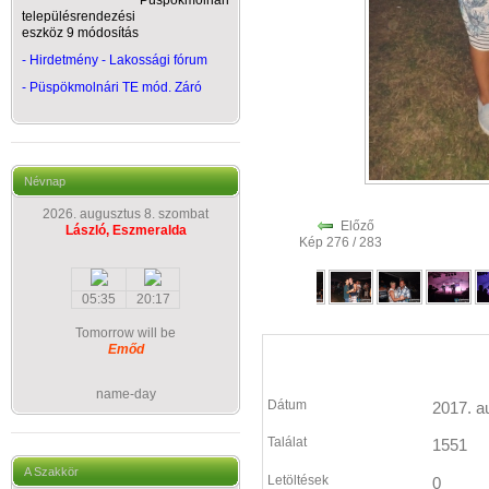
Püspökmolnári
településrendezési
eszköz 9 módosítás
- Hirdetmény - Lakossági fórum
-
Püspökmolnári TE mód. Záró
Névnap
2026. augusztus 8. szombat
Előző
László, Eszmeralda
Kép 276 / 283
05:35
20:17
Tomorrow will be
Emőd
name-day
Dátum
2017. a
Találat
1551
A Szakkör
Letöltések
0