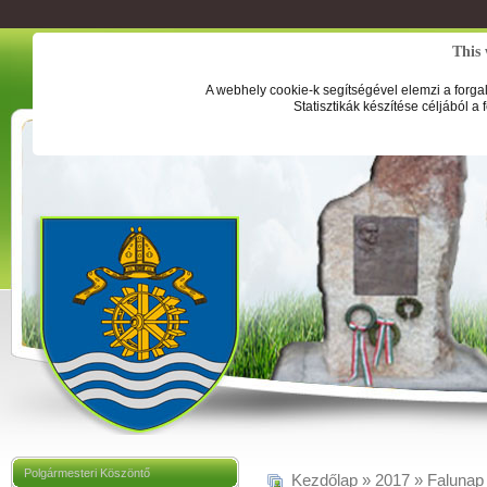
This 
A webhely cookie-k segítségével elemzi a forga
Statisztikák készítése céljából a
Polgármesteri Köszöntő
Kezdőlap
»
2017
»
Falunap