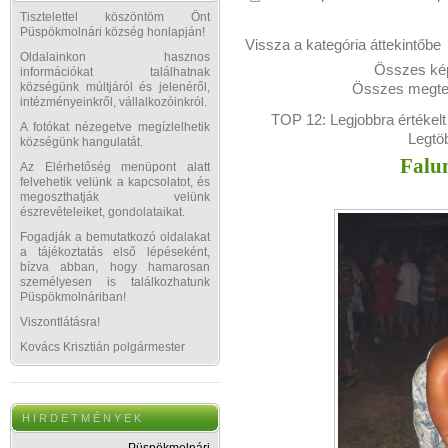
Tisztelettel köszöntöm Önt
Püspökmolnári község honlapján!
Vissza a kategória áttekintőbe
Oldalainkon hasznos
Összes kép
információkat találhatnak
Összes megtek
községünk múltjáról és jelenéről,
intézményeinkről, vállalkozóinkról.
TOP 12:
Legjobbra értékelt
A fotókat nézegetve megízlelhetik
Legtö
községünk hangulatát.
Falu
Az Elérhetőség menüpont alatt
felvehetik velünk a kapcsolatot, és
megoszthatják velünk
észrevételeiket, gondolataikat.
Fogadják a bemutatkozó oldalakat
a tájékoztatás első lépéseként,
bízva abban, hogy hamarosan
személyesen is találkozhatunk
Püspökmolnáriban!
Viszontlátásra!
Kovács Krisztián polgármester
H I R D E T M É N Y E K