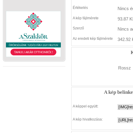
Értékelés
Nincs é
A kép fájlmérete
93.87 K
Szerző
Nincs a
Az eredeti kép fájlmérete
342.92 
K
Rossz
A kép belink
A képpel együtt:
A kép hivatkozása: