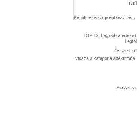
Kül
Kérjük, először jelentkezz be...
TOP 12:
Legjobbra értékelt
Legtö
Összes kép
Vissza a kategória áttekintőbe
Püspökmolná