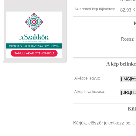
Az eredeti kép fájlmérete
82.93 K
K
Rossz
A kép belink
A képpel együtt:
A kép hivatkozása:
Kül
Kérjük, először jelentkezz be...