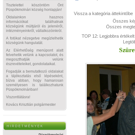
Tisztelettel köszöntöm Önt
Püspökmolnári község honlapján!
Vissza a kategória áttekintőbe
Oldalainkon hasznos
Összes kép
információkat találhatnak
Összes megtek
községünk múltjáról és jelenéről,
intézményeinkről, vállalkozóinkról.
TOP 12:
Legjobbra értékelt
A fotókat nézegetve megízlelhetik
Legtö
községünk hangulatát.
Szüre
Az Elérhetőség menüpont alatt
felvehetik velünk a kapcsolatot, és
megoszthatják velünk
észrevételeiket, gondolataikat.
Fogadják a bemutatkozó oldalakat
a tájékoztatás első lépéseként,
bízva abban, hogy hamarosan
személyesen is találkozhatunk
Püspökmolnáriban!
Viszontlátásra!
Kovács Krisztián polgármester
H I R D E T M É N Y E K