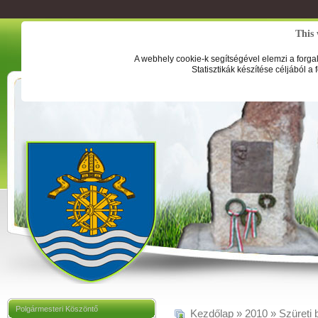
This 
A webhely cookie-k segítségével elemzi a forga
Statisztikák készítése céljából a
Polgármesteri Köszöntő
Kezdőlap
»
2010
»
Szüreti 