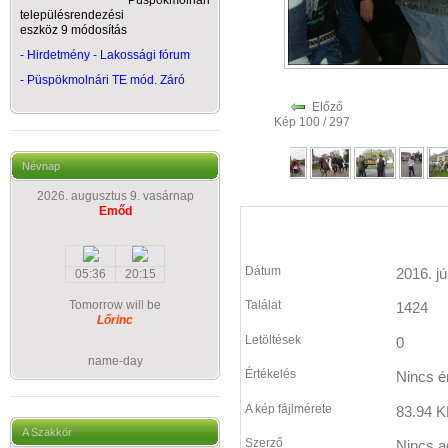
Püspökmolnári
településrendezési
eszköz 9 módosítás
- Hirdetmény - Lakossági fórum
-
Püspökmolnári TE mód. Záró
Előző
Kép 100 / 297
Névnap
2026. augusztus 9. vasárnap
Emőd
Dátum
2016. jú
05:36
20:15
Tomorrow will be
Találat
1424
Lőrinc
Letöltések
0
name-day
Értékelés
Nincs é
A kép fájlmérete
83.94 K
A Szakkör
Szerző
Nincs a