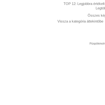
TOP 12:
Legjobbra értékelt
Legtö
Összes kép
Vissza a kategória áttekintőbe
Püspökmolná