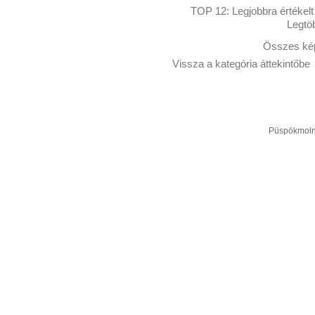
TOP 12:
Legjobbra értékelt
Legtö
Összes kép
Vissza a kategória áttekintőbe
Püspökmolná