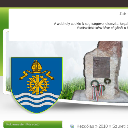
This 
A webhely cookie-k segítségével elemzi a forga
Statisztikák készítése céljából a
Polgármesteri Köszöntő
Kezdőlap
»
2010
»
Szüreti 