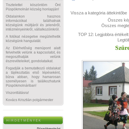
Tisztelettel köszöntöm Önt
Püspökmolnári község honlapján!
Vissza a kategória áttekintőbe
Oldalainkon hasznos
Összes kép
információkat találhatnak
Összes megtek
községünk múltjáról és jelenéről,
intézményeinkről, vállalkozóinkról.
TOP 12:
Legjobbra értékelt
A fotókat nézegetve megízlelhetik
Legtö
községünk hangulatát.
Szüre
Az Elérhetőség menüpont alatt
felvehetik velünk a kapcsolatot, és
megoszthatják velünk
észrevételeiket, gondolataikat.
Fogadják a bemutatkozó oldalakat
a tájékoztatás első lépéseként,
bízva abban, hogy hamarosan
személyesen is találkozhatunk
Püspökmolnáriban!
Viszontlátásra!
Kovács Krisztián polgármester
H I R D E T M É N Y E K