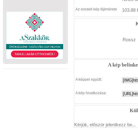
Az eredeti kép fájlmérete
103.88 
K
Rossz
A kép belink
A képpel együtt:
A kép hivatkozása:
Kül
Kérjük, először jelentkezz be...