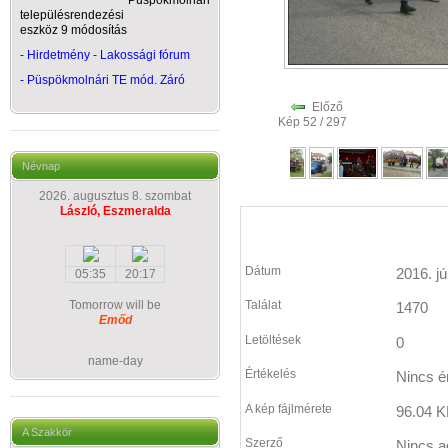
Püspökmolnári
településrendezési
eszköz 9 módosítás
- Hirdetmény - Lakossági fórum
-
Püspökmolnári TE mód. Záró
Előző
Kép 52 / 297
Névnap
2026. augusztus 8. szombat
László, Eszmeralda
Dátum
2016. jú
05:35
20:17
Tomorrow will be
Találat
1470
Emőd
Letöltések
0
name-day
Értékelés
Nincs é
A kép fájlmérete
96.04 K
A Szakkör
Szerző
Nincs a