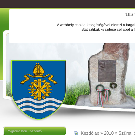
This 
A webhely cookie-k segítségével elemzi a forga
Statisztikák készítése céljából a
Polgármesteri Köszöntő
Kezdőlap
»
2010
»
Szüreti 