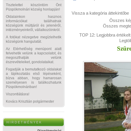
Tisztelettel köszöntöm Önt
Püspökmolnári község honlapján!
Vissza a kategória áttekintőbe
Oldalainkon hasznos
Összes kép
információkat találhatnak
Összes megtek
községünk múltjáról és jelenéről,
intézményeinkről, vállalkozóinkról.
TOP 12:
Legjobbra értékelt
A fotókat nézegetve megízlelhetik
Legtö
községünk hangulatát.
Szüre
Az Elérhetőség menüpont alatt
felvehetik velünk a kapcsolatot, és
megoszthatják velünk
észrevételeiket, gondolataikat.
Fogadják a bemutatkozó oldalakat
a tájékoztatás első lépéseként,
bízva abban, hogy hamarosan
személyesen is találkozhatunk
Püspökmolnáriban!
Viszontlátásra!
Kovács Krisztián polgármester
H I R D E T M É N Y E K