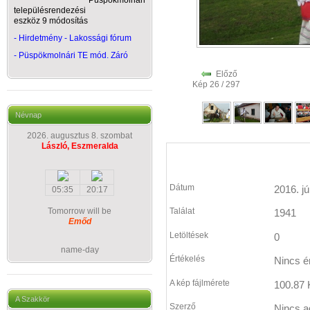
Püspökmolnári
településrendezési
eszköz 9 módosítás
- Hirdetmény - Lakossági fórum
-
Püspökmolnári TE mód. Záró
Előző
Kép 26 / 297
Névnap
2026. augusztus 8. szombat
László, Eszmeralda
Dátum
2016. jú
05:35
20:17
Tomorrow will be
Találat
1941
Emőd
Letöltések
0
name-day
Értékelés
Nincs é
A kép fájlmérete
100.87 
A Szakkör
Szerző
Nincs a