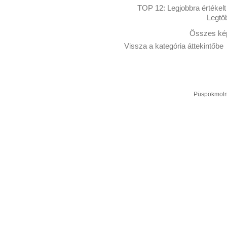
TOP 12:
Legjobbra értékelt
Legtö
Összes kép
Vissza a kategória áttekintőbe
Püspökmolná