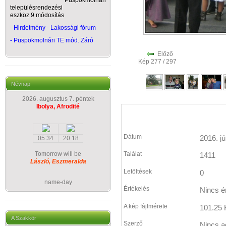
Püspökmolnári
településrendezési
eszköz 9 módosítás
- Hirdetmény - Lakossági fórum
-
Püspökmolnári TE mód. Záró
Előző
Kép 277 / 297
Névnap
2026. augusztus 7. péntek
Ibolya, Afrodité
Dátum
2016. jú
05:34
20:18
Tomorrow will be
Találat
1411
László, Eszmeralda
Letöltések
0
name-day
Értékelés
Nincs é
A kép fájlmérete
101.25 
A Szakkör
Szerző
Nincs a