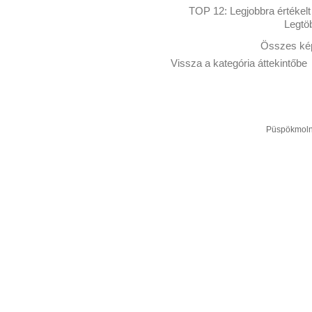
TOP 12:
Legjobbra értékelt
Legtö
Összes kép
Vissza a kategória áttekintőbe
Püspökmolná