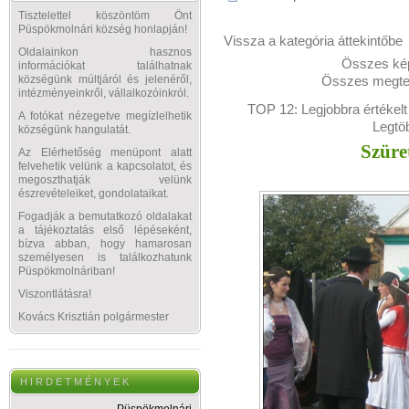
Tisztelettel köszöntöm Önt
Püspökmolnári község honlapján!
Vissza a kategória áttekintőbe
Oldalainkon hasznos
Összes kép
információkat találhatnak
Összes megtek
községünk múltjáról és jelenéről,
intézményeinkről, vállalkozóinkról.
TOP 12:
Legjobbra értékelt
A fotókat nézegetve megízlelhetik
Legtö
községünk hangulatát.
Szüre
Az Elérhetőség menüpont alatt
felvehetik velünk a kapcsolatot, és
megoszthatják velünk
észrevételeiket, gondolataikat.
Fogadják a bemutatkozó oldalakat
a tájékoztatás első lépéseként,
bízva abban, hogy hamarosan
személyesen is találkozhatunk
Püspökmolnáriban!
Viszontlátásra!
Kovács Krisztián polgármester
H I R D E T M É N Y E K