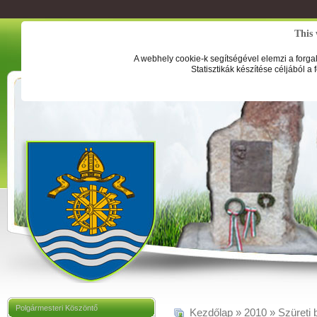
This 
A webhely cookie-k segítségével elemzi a forga
Statisztikák készítése céljából a
Polgármesteri Köszöntő
Kezdőlap
»
2010
»
Szüreti 