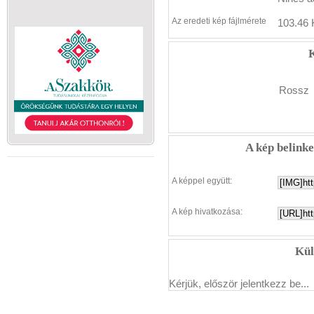
Az eredeti kép fájlmérete
103.46 
K
Rossz
A kép belink
A képpel együtt:
A kép hivatkozása:
Kül
Kérjük, először jelentkezz be...