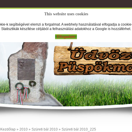
This website uses cookies
A Falufilm
Hírek
Képek
Új
kie-k segítségével elemzi a forgalmat. A webhely használatával elfogadja a cookie-
Statisztikák készítése céljából a felhasználási adatokhoz a Google is hozzáférhet.
Elfogadom
Kezdőlap
»
2010
»
Szüreti bál 2010
» Szüreti bál 2010_225