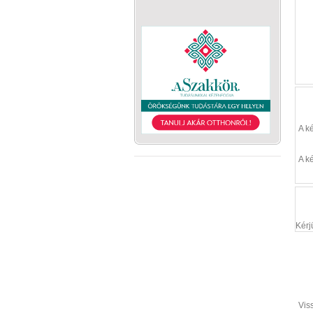
A k
A k
Kérj
Vis