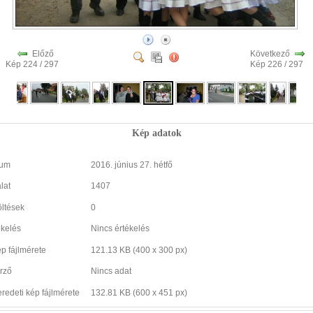
Előző
Következő
Kép 224 / 297
Kép 226 / 297
Kép adatok
tum
2016. június 27. hétfő
lat
1407
öltések
0
ékelés
Nincs értékelés
ép fájlmérete
121.13 KB (400 x 300 px)
rző
Nincs adat
eredeti kép fájlmérete
132.81 KB (600 x 451 px)