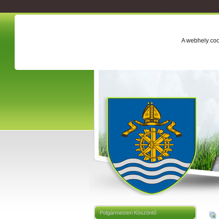
A webhely coo
Polgármesteri Köszöntő