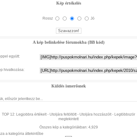
Kép értékelés
Rossz
Jó
A kép belinkelése fórumokba (BB kód)
éppel együtt:
ép hivatkozása:
Küldés ismerősnek
ük, először jelentkezz be...
TOP 12:
Legjobbra értékelt
-
Utoljára feltöltött
-
Utoljára hozzászólt
-
Legtöbbször
megtekintett
Összes kép a kategóriákban: 4,929
sza a kategória áttekintőbe