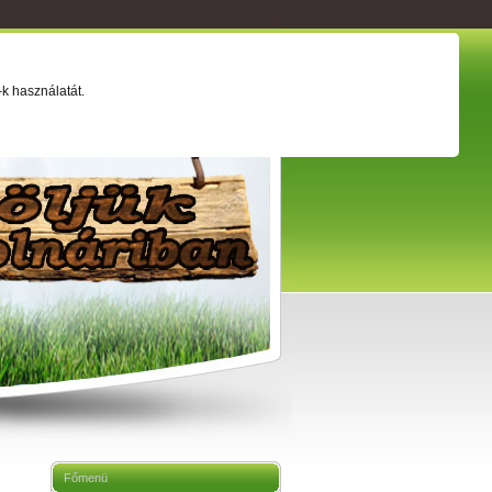
ság
Értéktár
Adatkezelési tájékoztató
k használatát.
Főmenü