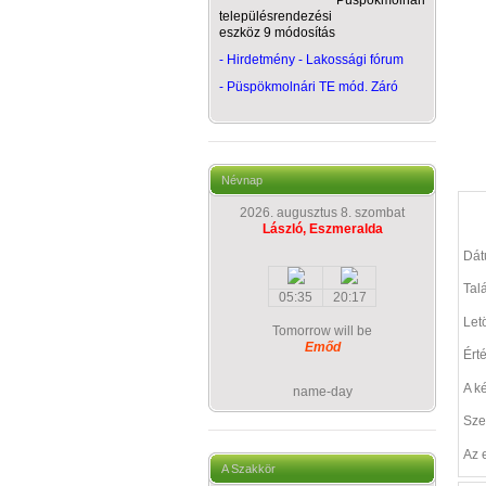
Püspökmolnári
településrendezési
eszköz 9 módosítás
- Hirdetmény - Lakossági fórum
-
Püspökmolnári TE mód. Záró
Névnap
2026. augusztus 8. szombat
László, Eszmeralda
Dá
Talá
05:35
20:17
Let
Tomorrow will be
Emőd
Ért
A k
name-day
Sze
Az 
A Szakkör