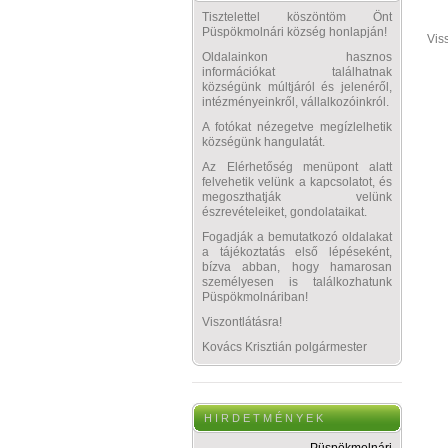
Tisztelettel köszöntöm Önt
Püspökmolnári község honlapján!
Vis
Oldalainkon hasznos
információkat találhatnak
községünk múltjáról és jelenéről,
intézményeinkről, vállalkozóinkról.
A fotókat nézegetve megízlelhetik
községünk hangulatát.
Az Elérhetőség menüpont alatt
felvehetik velünk a kapcsolatot, és
megoszthatják velünk
észrevételeiket, gondolataikat.
Fogadják a bemutatkozó oldalakat
a tájékoztatás első lépéseként,
bízva abban, hogy hamarosan
személyesen is találkozhatunk
Püspökmolnáriban!
Viszontlátásra!
Kovács Krisztián polgármester
H I R D E T M É N Y E K