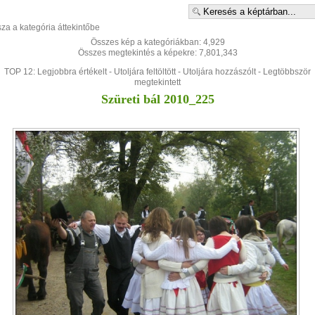
sza a kategória áttekintőbe
Összes kép a kategóriákban: 4,929
Összes megtekintés a képekre: 7,801,343
TOP 12:
Legjobbra értékelt
-
Utoljára feltöltött
-
Utoljára hozzászólt
-
Legtöbbször
megtekintett
Szüreti bál 2010_225