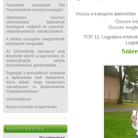
Tisztelettel köszöntöm Önt
Püspökmolnári község honlapján!
Vissza a kategória áttekintőbe
Oldalainkon hasznos
Összes kép
információkat találhatnak
Összes megtek
községünk múltjáról és jelenéről,
intézményeinkről, vállalkozóinkról.
TOP 12:
Legjobbra értékelt
A fotókat nézegetve megízlelhetik
Legtö
községünk hangulatát.
Szüre
Az Elérhetőség menüpont alatt
felvehetik velünk a kapcsolatot, és
megoszthatják velünk
észrevételeiket, gondolataikat.
Fogadják a bemutatkozó oldalakat
a tájékoztatás első lépéseként,
bízva abban, hogy hamarosan
személyesen is találkozhatunk
Püspökmolnáriban!
Viszontlátásra!
Kovács Krisztián polgármester
H I R D E T M É N Y E K