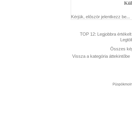
Kül
Kérjük, először jelentkezz be...
TOP 12:
Legjobbra értékelt
Legtö
Összes kép
Vissza a kategória áttekintőbe
Püspökmolná