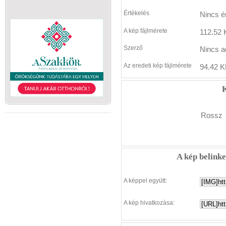
Értékelés
Nincs é
A kép fájlmérete
112.52 
Szerző
Nincs a
Az eredeti kép fájlmérete
94.42 K
K
Rossz
A kép belink
A képpel együtt:
A kép hivatkozása: