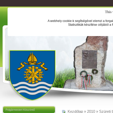
This 
A webhely cookie-k segítségével elemzi a forga
Statisztikák készítése céljából a
Polgármesteri Köszöntő
Kezdőlap
»
2010
»
Szüreti 