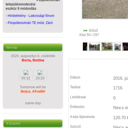
Püspökmolnári
településrendezési
eszköz 9 módosítás
- Hirdetmény - Lakossági fórum
-
Püspökmolnári TE mód. Záró
Előző
Kép 50 / 297
Névnap
2026. augusztus 6. csütörtök
Berta, Bettina
Dátum
2016. jú
05:32
20:20
Tomorrow will be
Találat
1716
Ibolya, Afrodité
Letöltések
0
name-day
Értékelés
Nincs é
A kép fájlmérete
120.70 
A Szakkör
Szerző
Nincs a