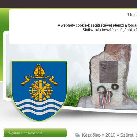
This 
A webhely cookie-k segítségével elemzi a forga
Statisztikák készítése céljából a
Polgármesteri Köszöntő
Kezdőlap
»
2010
»
Szüreti 