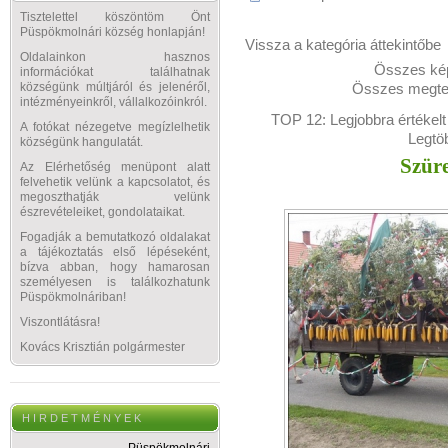
Tisztelettel köszöntöm Önt
Püspökmolnári község honlapján!
Vissza a kategória áttekintőbe
Oldalainkon hasznos
Összes kép
információkat találhatnak
Összes megtek
községünk múltjáról és jelenéről,
intézményeinkről, vállalkozóinkról.
TOP 12:
Legjobbra értékelt
A fotókat nézegetve megízlelhetik
Legtö
községünk hangulatát.
Szüre
Az Elérhetőség menüpont alatt
felvehetik velünk a kapcsolatot, és
megoszthatják velünk
észrevételeiket, gondolataikat.
Fogadják a bemutatkozó oldalakat
a tájékoztatás első lépéseként,
bízva abban, hogy hamarosan
személyesen is találkozhatunk
Püspökmolnáriban!
Viszontlátásra!
Kovács Krisztián polgármester
H I R D E T M É N Y E K