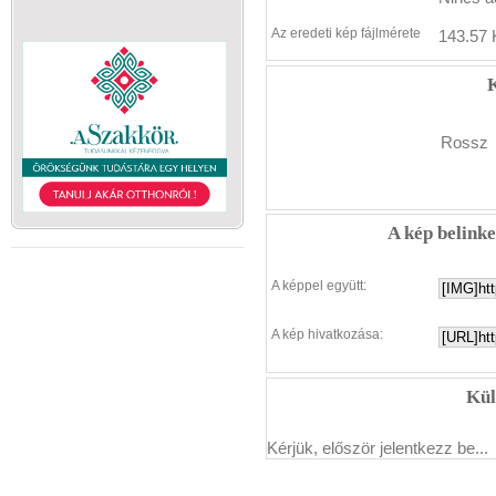
Az eredeti kép fájlmérete
143.57 
K
Rossz
A kép belink
A képpel együtt:
A kép hivatkozása:
Kül
Kérjük, először jelentkezz be...