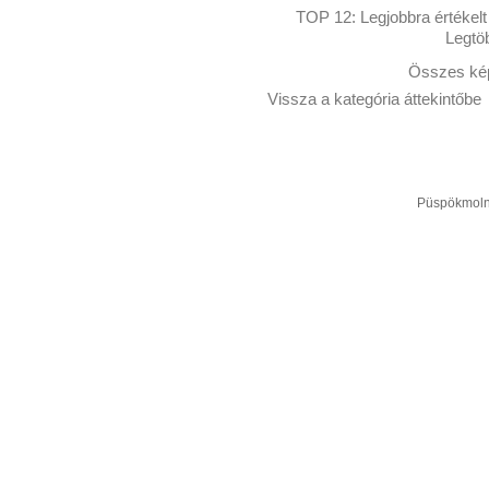
TOP 12:
Legjobbra értékelt
Legtö
Összes kép
Vissza a kategória áttekintőbe
Püspökmolná