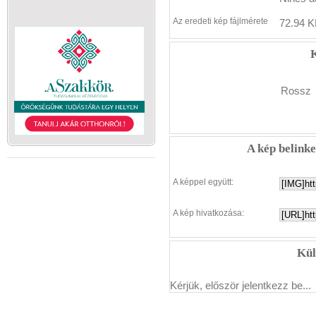
Az eredeti kép fájlmérete
72.94 K
K
Rossz
A kép belink
A képpel együtt:
A kép hivatkozása:
Kül
Kérjük, először jelentkezz be...