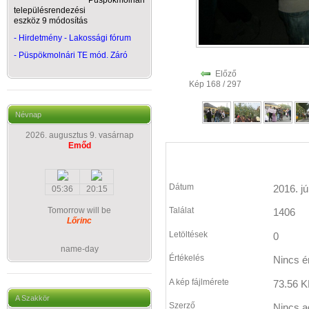
Püspökmolnári
településrendezési
eszköz 9 módosítás
- Hirdetmény - Lakossági fórum
-
Püspökmolnári TE mód. Záró
Előző
Kép 168 / 297
Névnap
2026. augusztus 9. vasárnap
Emőd
Dátum
2016. jú
05:36
20:15
Tomorrow will be
Találat
1406
Lőrinc
Letöltések
0
name-day
Értékelés
Nincs é
A kép fájlmérete
73.56 K
A Szakkör
Szerző
Nincs a