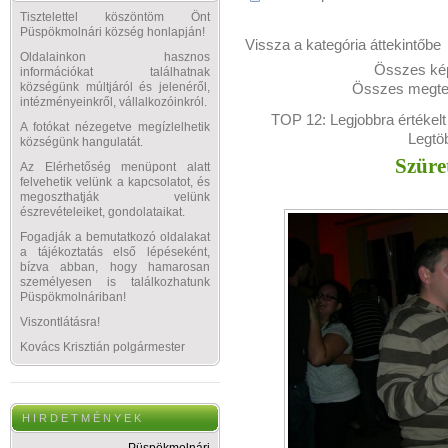
Tisztelettel köszöntöm Önt
Püspökmolnári község honlapján!
Vissza a kategória áttekintőbe
Oldalainkon hasznos
Összes kép
információkat találhatnak
Összes megtek
községünk múltjáról és jelenéről,
intézményeinkről, vállalkozóinkról.
TOP 12:
Legjobbra értékelt
A fotókat nézegetve megízlelhetik
Legtö
községünk hangulatát.
Szüre
Az Elérhetőség menüpont alatt
felvehetik velünk a kapcsolatot, és
megoszthatják velünk
észrevételeiket, gondolataikat.
Fogadják a bemutatkozó oldalakat
a tájékoztatás első lépéseként,
bízva abban, hogy hamarosan
személyesen is találkozhatunk
Püspökmolnáriban!
Viszontlátásra!
Kovács Krisztián polgármester
H I R D E T M É N Y E K