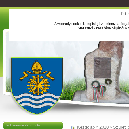
This 
A webhely cookie-k segítségével elemzi a forga
Statisztikák készítése céljából a
Polgármesteri Köszöntő
Kezdőlap
»
2010
»
Szüreti 