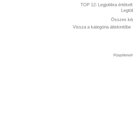
TOP 12:
Legjobbra értékelt
Legtö
Összes kép
Vissza a kategória áttekintőbe
Püspökmolná