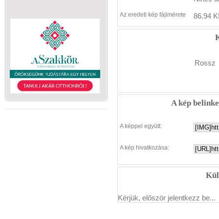
Az eredeti kép fájlmérete
86.94 K
K
Rossz
A kép belink
A képpel együtt:
A kép hivatkozása:
Kül
Kérjük, először jelentkezz be...