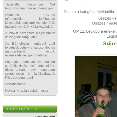
Tisztelettel köszöntöm Önt
Püspökmolnári község honlapján!
Vissza a kategória áttekintőbe
Oldalainkon hasznos
Összes kép
információkat találhatnak
Összes megtek
községünk múltjáról és jelenéről,
intézményeinkről, vállalkozóinkról.
TOP 12:
Legjobbra értékelt
A fotókat nézegetve megízlelhetik
Legtö
községünk hangulatát.
Szüre
Az Elérhetőség menüpont alatt
felvehetik velünk a kapcsolatot, és
megoszthatják velünk
észrevételeiket, gondolataikat.
Fogadják a bemutatkozó oldalakat
a tájékoztatás első lépéseként,
bízva abban, hogy hamarosan
személyesen is találkozhatunk
Püspökmolnáriban!
Viszontlátásra!
Kovács Krisztián polgármester
H I R D E T M É N Y E K