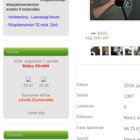
Püspökmolnári
településrendezési
eszköz 9 módosítás
- Hirdetmény - Lakossági fórum
-
Püspökmolnári TE mód. Záró
Előző
Kép 258 / 297
Névnap
2026. augusztus 7. péntek
Ibolya, Afrodité
Dátum
2016. jú
05:34
20:18
Tomorrow will be
Találat
1387
László, Eszmeralda
Letöltések
0
name-day
Értékelés
Nincs é
A kép fájlmérete
84.75 K
A Szakkör
Szerző
Nincs a