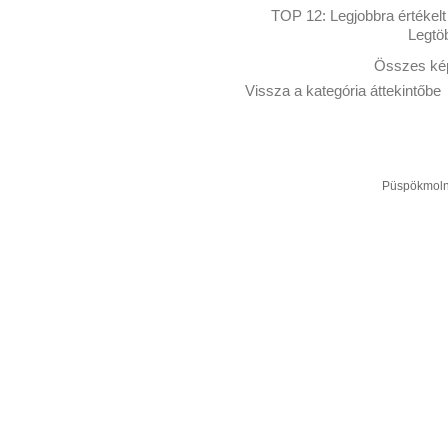
TOP 12:
Legjobbra értékelt
Legtö
Összes kép
Vissza a kategória áttekintőbe
Püspökmolná