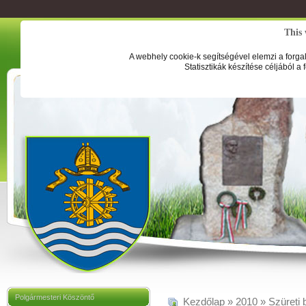
This 
A webhely cookie-k segítségével elemzi a forga
Statisztikák készítése céljából a
Polgármesteri Köszöntő
Kezdőlap
»
2010
»
Szüreti 