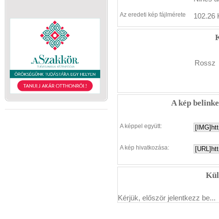
Az eredeti kép fájlmérete
102.26 
K
Rossz
A kép belink
A képpel együtt:
A kép hivatkozása:
Kül
Kérjük, először jelentkezz be...