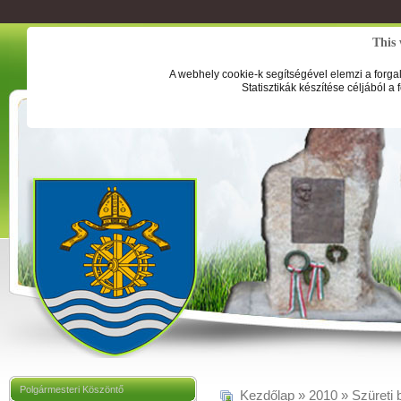
This 
A webhely cookie-k segítségével elemzi a forga
Statisztikák készítése céljából a
Polgármesteri Köszöntő
Kezdőlap
»
2010
»
Szüreti 