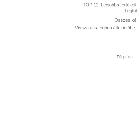
TOP 12:
Legjobbra értékelt
Legtö
Összes kép
Vissza a kategória áttekintőbe
Püspökmolná