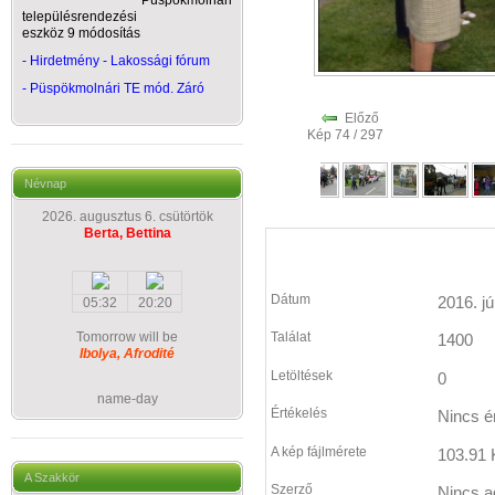
Püspökmolnári
településrendezési
eszköz 9 módosítás
- Hirdetmény - Lakossági fórum
-
Püspökmolnári TE mód. Záró
Előző
Kép 74 / 297
Névnap
2026. augusztus 6. csütörtök
Berta, Bettina
Dátum
2016. jú
05:32
20:20
Tomorrow will be
Találat
1400
Ibolya, Afrodité
Letöltések
0
name-day
Értékelés
Nincs é
A kép fájlmérete
103.91 
A Szakkör
Szerző
Nincs a