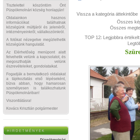
Tisztelettel köszöntöm Önt
Püspökmolnári község honlapján!
Vissza a kategória áttekintőbe
Oldalainkon hasznos
Összes kép
információkat találhatnak
Összes megtek
községünk múltjáról és jelenéről,
intézményeinkről, vállalkozóinkról.
TOP 12:
Legjobbra értékelt
A fotókat nézegetve megízlelhetik
Legtö
községünk hangulatát.
Szüre
Az Elérhetőség menüpont alatt
felvehetik velünk a kapcsolatot, és
megoszthatják velünk
észrevételeiket, gondolataikat.
Fogadják a bemutatkozó oldalakat
a tájékoztatás első lépéseként,
bízva abban, hogy hamarosan
személyesen is találkozhatunk
Püspökmolnáriban!
Viszontlátásra!
Kovács Krisztián polgármester
H I R D E T M É N Y E K