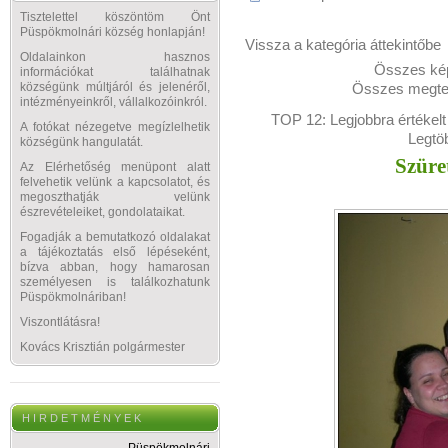
Tisztelettel köszöntöm Önt
Püspökmolnári község honlapján!
Vissza a kategória áttekintőbe
Oldalainkon hasznos
Összes kép
információkat találhatnak
Összes megtek
községünk múltjáról és jelenéről,
intézményeinkről, vállalkozóinkról.
TOP 12:
Legjobbra értékelt
A fotókat nézegetve megízlelhetik
Legtö
községünk hangulatát.
Szüre
Az Elérhetőség menüpont alatt
felvehetik velünk a kapcsolatot, és
megoszthatják velünk
észrevételeiket, gondolataikat.
Fogadják a bemutatkozó oldalakat
a tájékoztatás első lépéseként,
bízva abban, hogy hamarosan
személyesen is találkozhatunk
Püspökmolnáriban!
Viszontlátásra!
Kovács Krisztián polgármester
H I R D E T M É N Y E K