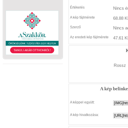
Értékelés
Nincs é
A kép fájlmérete
68.88 K
Szerző
Nincs a
Az eredeti kép fájlmérete
47.61 K
K
Rossz
A kép belink
A képpel együtt:
A kép hivatkozása: