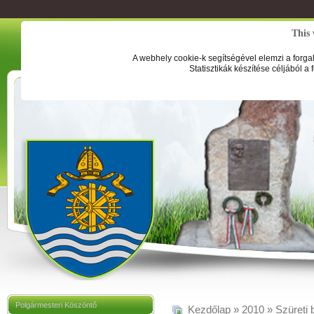
This 
A webhely cookie-k segítségével elemzi a forga
Statisztikák készítése céljából a
Polgármesteri Köszöntő
Kezdőlap
»
2010
»
Szüreti 