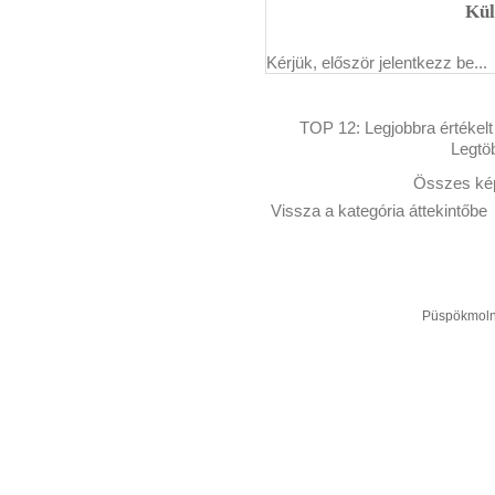
Kül
Kérjük, először jelentkezz be...
TOP 12:
Legjobbra értékelt
Legtö
Összes kép
Vissza a kategória áttekintőbe
Püspökmolná