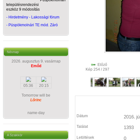
Püspökmolnári
településrendezési
eszköz 9 módosítás
- Hirdetmény - Lakossági fórum
-
Püspökmolnári TE mód. Záró
Névnap
2026. augusztus 9. vasárnap
Előző
Emőd
Kép 254 / 297
05:36
20:15
Tomorrow will be
Lőrinc
name-day
Dátum
2016. jú
Találat
1393
A Szakkör
Letöltések
0