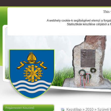
This 
A webhely cookie-k segítségével elemzi a forga
Statisztikák készítése céljából a
Polgármesteri Köszöntő
Kezdőlap
»
2010
»
Szüreti 