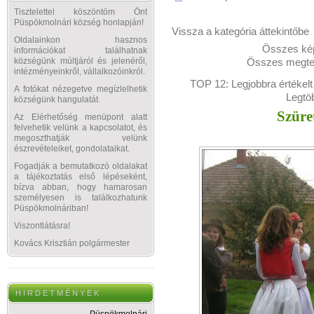
Tisztelettel köszöntöm Önt
Püspökmolnári község honlapján!
Vissza a kategória áttekintőbe
Oldalainkon hasznos
Összes kép
információkat találhatnak
Összes megtek
községünk múltjáról és jelenéről,
intézményeinkről, vállalkozóinkról.
TOP 12:
Legjobbra értékelt
A fotókat nézegetve megízlelhetik
Legtö
községünk hangulatát.
Szüre
Az Elérhetőség menüpont alatt
felvehetik velünk a kapcsolatot, és
megoszthatják velünk
észrevételeiket, gondolataikat.
Fogadják a bemutatkozó oldalakat
a tájékoztatás első lépéseként,
bízva abban, hogy hamarosan
személyesen is találkozhatunk
Püspökmolnáriban!
Viszontlátásra!
Kovács Krisztián polgármester
H I R D E T M É N Y E K