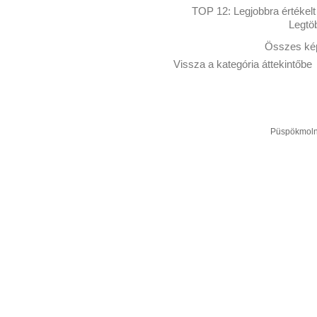
TOP 12:
Legjobbra értékelt
Legtö
Összes kép
Vissza a kategória áttekintőbe
Püspökmolná