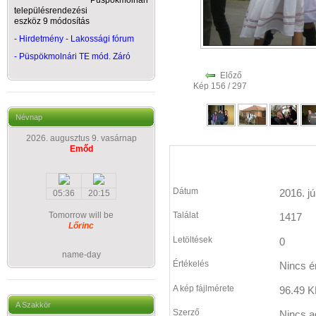
Püspökmolnári
településrendezési
eszköz 9 módosítás
- Hirdetmény - Lakossági fórum
-
Püspökmolnári TE mód. Záró
Előző
Kép 156 / 297
Névnap
2026. augusztus 9. vasárnap
Emőd
Dátum
2016. jú
05:36
20:15
Tomorrow will be
Találat
1417
Lőrinc
Letöltések
0
name-day
Értékelés
Nincs é
A kép fájlmérete
96.49 K
A Szakkör
Szerző
Nincs a