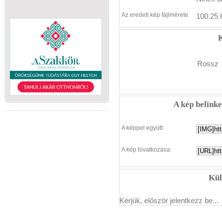
Az eredeti kép fájlmérete
100.25 
K
Rossz
A kép belink
A képpel együtt:
A kép hivatkozása:
Kül
Kérjük, először jelentkezz be...