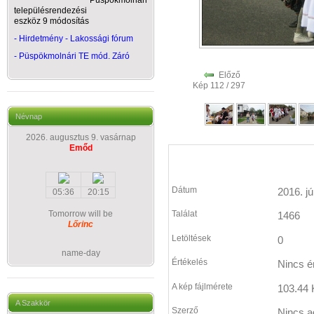
Püspökmolnári
településrendezési
eszköz 9 módosítás
- Hirdetmény - Lakossági fórum
-
Püspökmolnári TE mód. Záró
Előző
Kép 112 / 297
Névnap
2026. augusztus 9. vasárnap
Emőd
Dátum
2016. jú
05:36
20:15
Tomorrow will be
Találat
1466
Lőrinc
Letöltések
0
name-day
Értékelés
Nincs é
A kép fájlmérete
103.44 
A Szakkör
Szerző
Nincs a