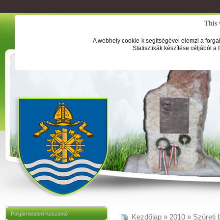
This 
A webhely cookie-k segítségével elemzi a forga
Statisztikák készítése céljából a
Polgármesteri Köszöntő
Kezdőlap
»
2010
»
Szüreti 