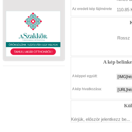
Az eredeti kép fájlmérete
110.85 
K
Rossz
A kép belink
A képpel együtt:
A kép hivatkozása:
Kül
Kérjük, először jelentkezz be...