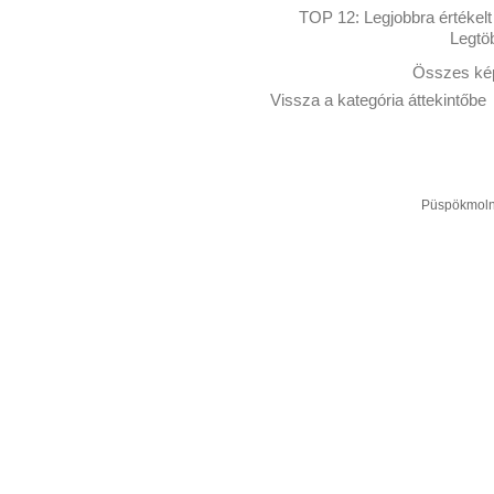
TOP 12:
Legjobbra értékelt
Legtö
Összes kép
Vissza a kategória áttekintőbe
Püspökmolná