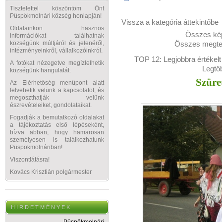
Tisztelettel köszöntöm Önt
Püspökmolnári község honlapján!
Vissza a kategória áttekintőbe
Oldalainkon hasznos
Összes kép
információkat találhatnak
Összes megtek
községünk múltjáról és jelenéről,
intézményeinkről, vállalkozóinkról.
TOP 12:
Legjobbra értékelt
A fotókat nézegetve megízlelhetik
Legtö
községünk hangulatát.
Szüre
Az Elérhetőség menüpont alatt
felvehetik velünk a kapcsolatot, és
megoszthatják velünk
észrevételeiket, gondolataikat.
Fogadják a bemutatkozó oldalakat
a tájékoztatás első lépéseként,
bízva abban, hogy hamarosan
személyesen is találkozhatunk
Püspökmolnáriban!
Viszontlátásra!
Kovács Krisztián polgármester
H I R D E T M É N Y E K