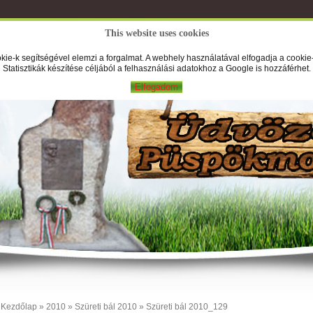
This website uses cookies
A Falufilm
Hírek
Képek
Új
kie-k segítségével elemzi a forgalmat. A webhely használatával elfogadja a cookie-
Statisztikák készítése céljából a felhasználási adatokhoz a Google is hozzáférhet.
Elfogadom
Kezdőlap
»
2010
»
Szüreti bál 2010
» Szüreti bál 2010_129