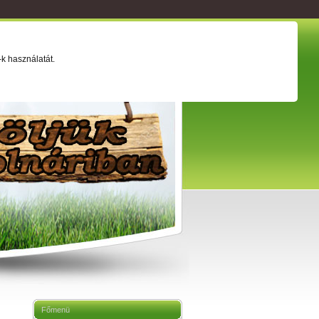
ság
Értéktár
Adatkezelési tájékoztató
k használatát.
Főmenü