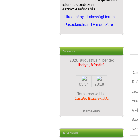
Püspökmolnári
településrendezési
eszköz 9 módosítás
- Hirdetmény - Lakossági fórum
-
Püspökmolnári TE mód. Záró
Névnap
2026. augusztus 7. péntek
Ibolya, Afrodité
Dá
Talá
05:34
20:18
Let
Tomorrow will be
László, Eszmeralda
Ért
A k
name-day
Sze
Az 
A Szakkör