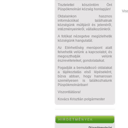
Tisztelettel köszöntöm Önt
Püspökmolnári község honlapján!
Vis
Oldalainkon hasznos
információkat találhatnak
községünk múltjáról és jelenéről,
intézményeinkről, vállalkozóinkról.
A fotókat nézegetve megízlelhetik
községünk hangulatát.
Az Elérhetőség menüpont alatt
felvehetik velünk a kapcsolatot, és
megoszthatják velünk
észrevételeiket, gondolataikat.
Fogadják a bemutatkozó oldalakat
a tájékoztatás első lépéseként,
bízva abban, hogy hamarosan
személyesen is találkozhatunk
Püspökmolnáriban!
Viszontlátásra!
Kovács Krisztián polgármester
H I R D E T M É N Y E K