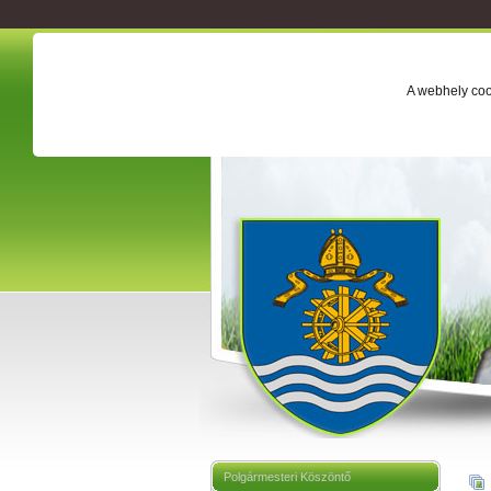
A webhely coo
Polgármesteri Köszöntő