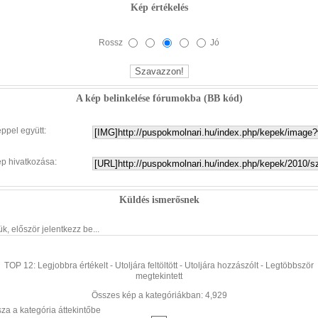
Kép értékelés
Rossz
Jó
A kép belinkelése fórumokba (BB kód)
éppel együtt:
ép hivatkozása:
Küldés ismerősnek
ük, először jelentkezz be...
TOP 12:
Legjobbra értékelt
-
Utoljára feltöltött
-
Utoljára hozzászólt
-
Legtöbbször
megtekintett
Összes kép a kategóriákban: 4,929
sza a kategória áttekintőbe