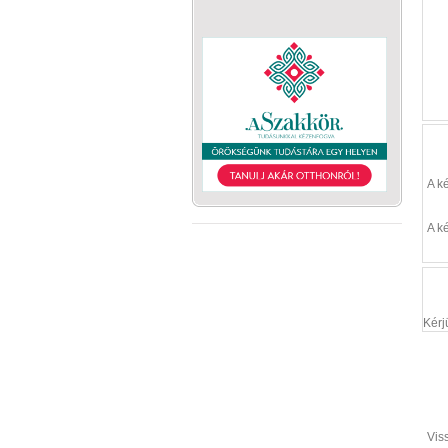
A k
A k
Kérj
Vis