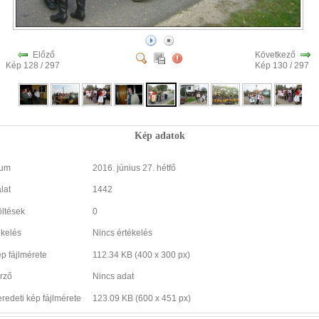
Előző
Következő
Kép 128 / 297
Kép 130 / 297
Kép adatok
tum
2016. június 27. hétfő
lat
1442
öltések
0
ékelés
Nincs értékelés
ép fájlmérete
112.34 KB (400 x 300 px)
rző
Nincs adat
eredeti kép fájlmérete
123.09 KB (600 x 451 px)