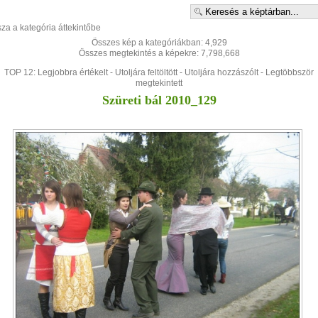
sza a kategória áttekintőbe
Összes kép a kategóriákban: 4,929
Összes megtekintés a képekre: 7,798,668
TOP 12:
Legjobbra értékelt
-
Utoljára feltöltött
-
Utoljára hozzászólt
-
Legtöbbször
megtekintett
Szüreti bál 2010_129