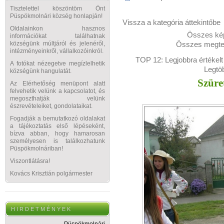
Tisztelettel köszöntöm Önt
Püspökmolnári község honlapján!
Vissza a kategória áttekintőbe
Oldalainkon hasznos
Összes kép
információkat találhatnak
Összes megtek
községünk múltjáról és jelenéről,
intézményeinkről, vállalkozóinkról.
TOP 12:
Legjobbra értékelt
A fotókat nézegetve megízlelhetik
Legtö
községünk hangulatát.
Szüre
Az Elérhetőség menüpont alatt
felvehetik velünk a kapcsolatot, és
megoszthatják velünk
észrevételeiket, gondolataikat.
Fogadják a bemutatkozó oldalakat
a tájékoztatás első lépéseként,
bízva abban, hogy hamarosan
személyesen is találkozhatunk
Püspökmolnáriban!
Viszontlátásra!
Kovács Krisztián polgármester
H I R D E T M É N Y E K