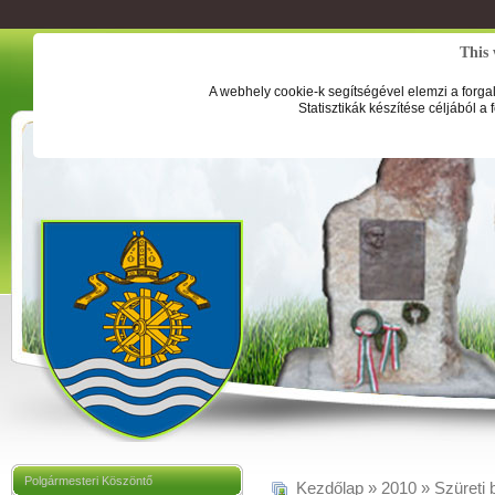
This 
A webhely cookie-k segítségével elemzi a forga
Statisztikák készítése céljából a
Polgármesteri Köszöntő
Kezdőlap
»
2010
»
Szüreti 