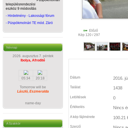
Püspökmolnári
településrendezési
eszköz 9 módosítás
- Hirdetmény - Lakossági fórum
-
Püspökmolnári TE mód. Záró
Előző
Kép 120 / 297
Névnap
2026. augusztus 7. péntek
Ibolya, Afrodité
Dátum
2016. jú
05:34
20:18
Tomorrow will be
Találat
1438
László, Eszmeralda
Letöltések
0
name-day
Értékelés
Nincs é
A kép fájlmérete
100.21 
A Szakkör
Szerző
Nincs a