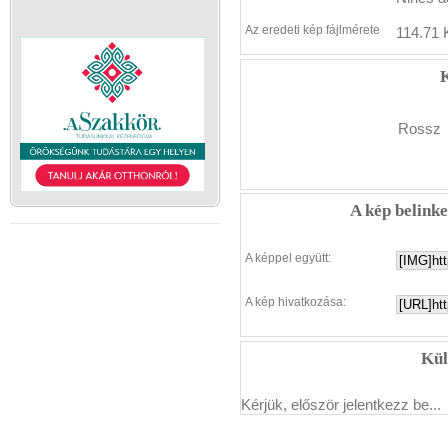
Az eredeti kép fájlmérete
114.71 
K
Rossz
A kép belink
A képpel együtt:
A kép hivatkozása:
Kül
Kérjük, először jelentkezz be...