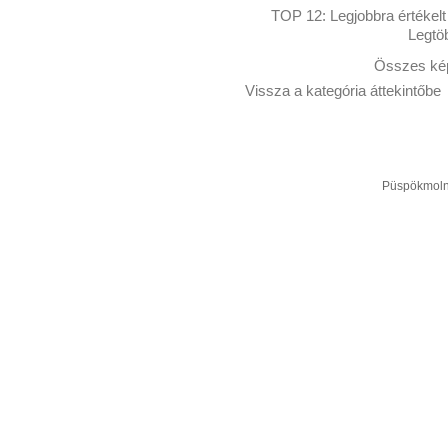
TOP 12:
Legjobbra értékelt
Legtö
Összes kép
Vissza a kategória áttekintőbe
Püspökmolná